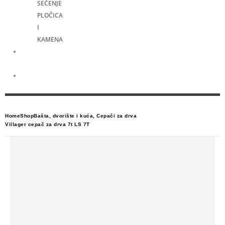
SEČENJE
PLOČICA
I
KAMENA
Merni
alati
Električni
skuteri
Home
Shop
Bašta, dvorište i kuća
,
Cepači za drva
Villager cepač za drva 7t LS 7T