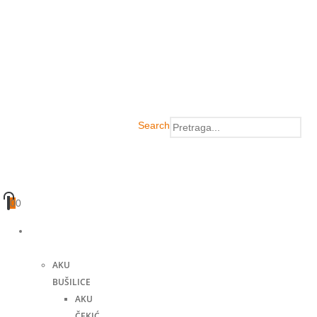
Search
0
0
Akumulatorski
alati
AKU
BUŠILICE
AKU
ČEKIĆ