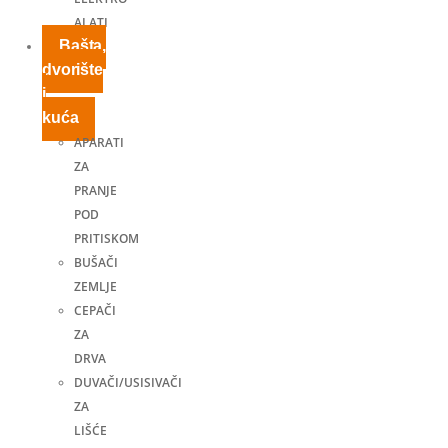
ALATI
Bašta,
dvorište
i
kuća
APARATI
ZA
PRANJE
POD
PRITISKOM
BUŠAČI
ZEMLJE
CEPAČI
ZA
DRVA
DUVAČI/USISIVAČI
ZA
LIŠĆE