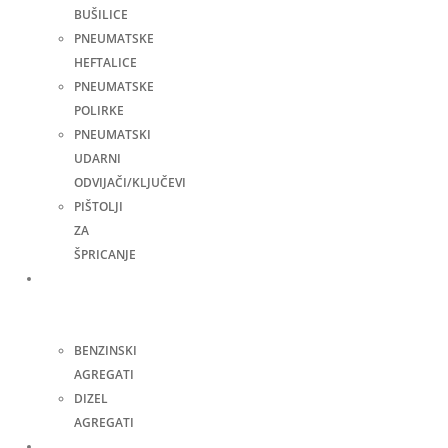
BUŠILICE
PNEUMATSKE
HEFTALICE
PNEUMATSKE
POLIRKE
PNEUMATSKI
UDARNI
ODVIJAČI/KLJUČEVI
PIŠTOLJI
ZA
ŠPRICANJE
Agregati
za
struju
BENZINSKI
AGREGATI
DIZEL
AGREGATI
Zavarivanje