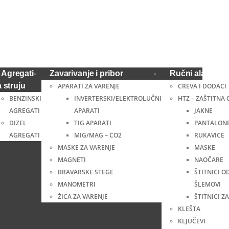
Agregati
Zavarivanje i pribor
Ručni alat i ost
a struju
APARATI ZA VARENJE
CREVA I DODACI
BENZINSKI
INVERTERSKI/ELEKTROLUČNI
HTZ – ZAŠTITNA
AGREGATI
APARATI
JAKNE
DIZEL
TIG APARATI
PANTALON
AGREGATI
MIG/MAG – CO2
RUKAVICE
MASKE ZA VARENJE
MASKE
MAGNETI
NAOČARE
BRAVARSKE STEGE
ŠTITNICI O
MANOMETRI
ŠLEMOVI
ŽICA ZA VARENJE
ŠTITNICI ZA
KLEŠTA
KLJUČEVI