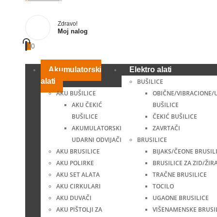
Zdravo!
Moj nalog
0
0
Akumulatorski
Elektro alati
alati
BUŠILICE
AKU BUŠILICE
OBIČNE/VIBRACIONE/
AKU ČEKIĆ
BUŠILICE
BUŠILICE
ČEKIĆ BUŠILICE
AKUMULATORSKI
ZAVRTAČI
UDARNI ODVIJAČI
BRUSILICE
AKU BRUSILICE
BIJAKS/ČEONE BRUSIL
AKU POLIRKE
BRUSILICE ZA ZID/ŽIR
AKU SET ALATA
TRAČNE BRUSILICE
AKU CIRKULARI
TOCILO
AKU DUVAČI
UGAONE BRUSILICE
AKU PIŠTOLJI ZA
VIŠENAMENSKE BRUSI