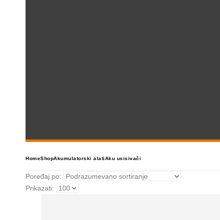
Home
Shop
Akumulatorski alati
Aku usisivači
Poređaj po:
Prikazati: