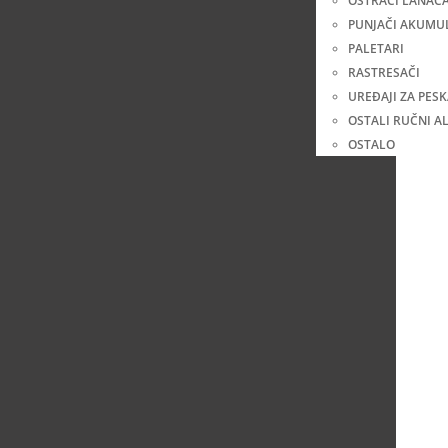
OŠTRAČI LANAC
PUNJAČI AKUMU
PALETARI
RASTRESAČI
UREĐAJI ZA PES
OSTALI RUČNI AL
OSTALO