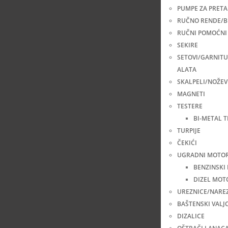
PUMPE ZA PRETA
RUČNO RENDE/B
RUČNI POMOĆNI 
SEKIRE
SETOVI/GARNIT
ALATA
SKALPELI/NOŽEV
MAGNETI
TESTERE
BI-METAL 
TURPIJE
ČEKIĆI
UGRADNI MOTOR
BENZINSKI
DIZEL MOT
UREZNICE/NARE
BAŠTENSKI VALJC
DIZALICE