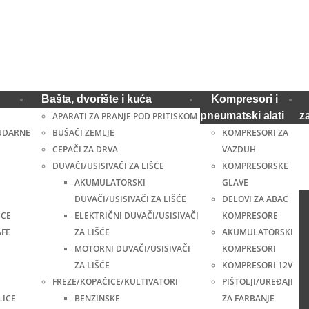
Bašta, dvorište i kuća
Kompresori i
pneumatski alati
z
APARATI ZA PRANJE POD PRITISKOM
UDARNE
BUŠAČI ZEMLJE
KOMPRESORI ZA
CEPAČI ZA DRVA
VAZDUH
DUVAČI/USISIVAČI ZA LIŠĆE
KOMPRESORSKE
AKUMULATORSKI
GLAVE
DUVAČI/USISIVAČI ZA LIŠĆE
DELOVI ZA ABAC
ICE
ELEKTRIČNI DUVAČI/USISIVAČI
KOMPRESORE
AFE
ZA LIŠĆE
AKUMULATORSKI
MOTORNI DUVAČI/USISIVAČI
KOMPRESORI
ZA LIŠĆE
KOMPRESORI 12V
FREZE/KOPAČICE/KULTIVATORI
PIŠTOLJI/UREĐAJI
LICE
BENZINSKE
ZA FARBANJE