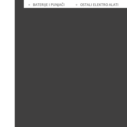
BATERIJE I PUNJAČI
OSTALI ELEKTRO ALATI