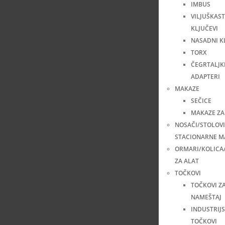
IMBUS
VILJUŠKAST
KLJUČEVI
NASADNI K
TORX
ČEGRTALJKE
ADAPTERI
MAKAZE
SEČICE
MAKAZE ZA
NOSAČI/STOLOVI
STACIONARNE M
ORMARI/KOLICA
ZA ALAT
TOČKOVI
TOČKOVI Z
NAMEŠTAJ
INDUSTRIJS
TOČKOVI