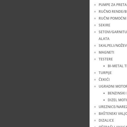
PUMPE ZA PRETA
RUČNO RENDE/B
RUČNI POMOĆNI 
SEKIRE
SETOVI/GARNIT
ALATA
SKALPELI/NOŽEV
MAGNETI
TESTERE
BI-METAL 
TURPIJE
ČEKIĆI
UGRADNI MOTOR
BENZINSKI
DIZEL MOT
UREZNICE/NARE
BAŠTENSKI VALJC
DIZALICE