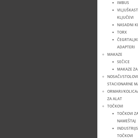
IMBUS
VILJUŠKAST
KLJUČEVI
NASADNI K
TORX
ČEGRTALJKE
ADAPTERI
MAKAZE
SEČICE
MAKAZE ZA
NOSAČI/STOLOVI
STACIONARNE M
ORMARI/KOLICA
ZA ALAT
TOČKOVI
TOČKOVI Z
NAMEŠTAJ
INDUSTRIJS
TOČKOVI