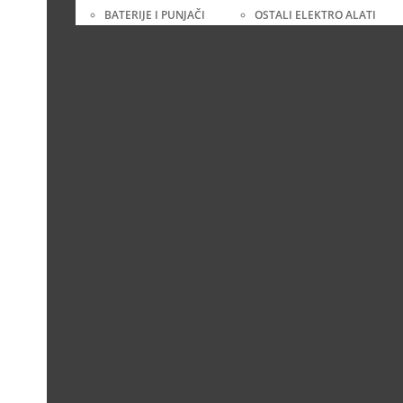
BATERIJE I PUNJAČI
OSTALI ELEKTRO ALATI