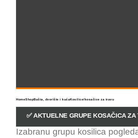
Home
Shop
Bašta, dvorište i kuća
Kosilice/kosačice za travu
✅ AKTUELNE GRUPE KOSAČICA ZA
Izabranu grupu kosilica pogleda