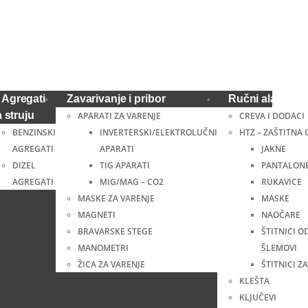
Agregati
Zavarivanje i pribor
Ručni alat i ost
a struju
APARATI ZA VARENJE
CREVA I DODACI
BENZINSKI
INVERTERSKI/ELEKTROLUČNI
HTZ – ZAŠTITNA
AGREGATI
APARATI
JAKNE
DIZEL
TIG APARATI
PANTALON
AGREGATI
MIG/MAG – CO2
RUKAVICE
MASKE ZA VARENJE
MASKE
MAGNETI
NAOČARE
BRAVARSKE STEGE
ŠTITNICI O
MANOMETRI
ŠLEMOVI
ŽICA ZA VARENJE
ŠTITNICI ZA
KLEŠTA
KLJUČEVI