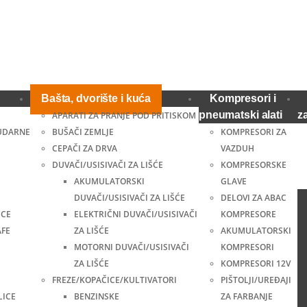
Bašta, dvorište i kuća
Kompresori i
pneumatski alati
z
APARATI ZA PRANJE POD PRITISKOM
UDARNE
BUŠAČI ZEMLJE
KOMPRESORI ZA
CEPAČI ZA DRVA
VAZDUH
DUVAČI/USISIVAČI ZA LIŠĆE
KOMPRESORSKE
AKUMULATORSKI
GLAVE
DUVAČI/USISIVAČI ZA LIŠĆE
DELOVI ZA ABAC
ICE
ELEKTRIČNI DUVAČI/USISIVAČI
KOMPRESORE
AFE
ZA LIŠĆE
AKUMULATORSKI
MOTORNI DUVAČI/USISIVAČI
KOMPRESORI
ZA LIŠĆE
KOMPRESORI 12V
FREZE/KOPAČICE/KULTIVATORI
PIŠTOLJI/UREĐAJI
LICE
BENZINSKE
ZA FARBANJE