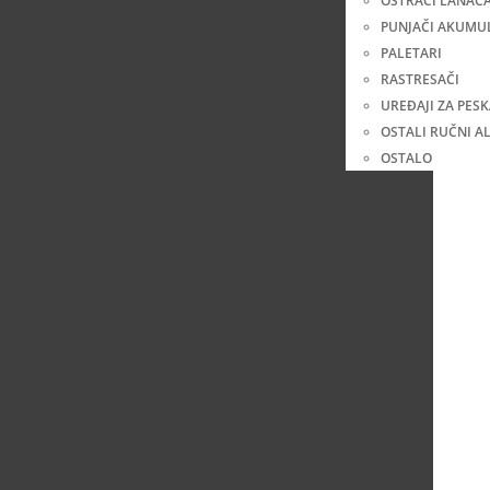
OŠTRAČI LANAC
PUNJAČI AKUMU
PALETARI
RASTRESAČI
UREĐAJI ZA PES
OSTALI RUČNI AL
OSTALO