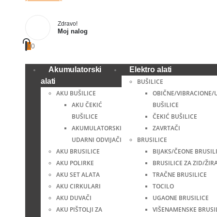
Zdravo!
Moj nalog
0
0
Akumulatorski
Elektro alati
alati
BUŠILICE
AKU BUŠILICE
OBIČNE/VIBRACIONE/
AKU ČEKIĆ
BUŠILICE
BUŠILICE
ČEKIĆ BUŠILICE
AKUMULATORSKI
ZAVRTAČI
UDARNI ODVIJAČI
BRUSILICE
AKU BRUSILICE
BIJAKS/ČEONE BRUSIL
AKU POLIRKE
BRUSILICE ZA ZID/ŽIR
AKU SET ALATA
TRAČNE BRUSILICE
AKU CIRKULARI
TOCILO
AKU DUVAČI
UGAONE BRUSILICE
AKU PIŠTOLJI ZA
VIŠENAMENSKE BRUSI