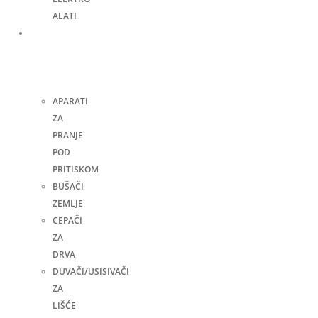
ALATI
Bašta,
dvorište
i
kuća
APARATI
ZA
PRANJE
POD
PRITISKOM
BUŠAČI
ZEMLJE
CEPAČI
ZA
DRVA
DUVAČI/USISIVAČI
ZA
LIŠĆE