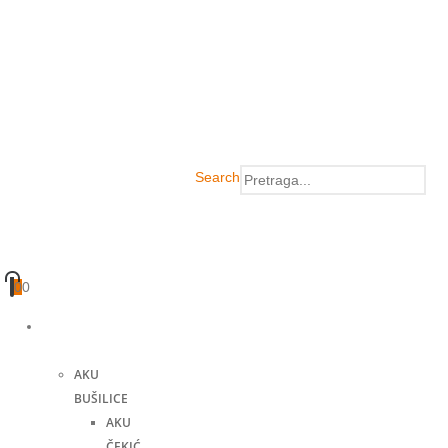
Search
0
0
Akumulatorski
alati
AKU
BUŠILICE
AKU
ČEKIĆ