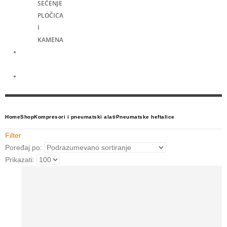
SEČENJE
PLOČICA
I
KAMENA
Merni
alati
Električni
skuteri
Home
Shop
Kompresori i pneumatski alati
Pneumatske heftalice
Filter
Poređaj po:
Prikazati: