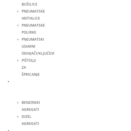
BUŠILICE
PNEUMATSKE
HEFTALICE
PNEUMATSKE
POLIRKE
PNEUMATSKI
UDARNI
ODVIJAČI/KLJUČEVI
PIŠTOLJI
ZA
ŠPRICANJE
Agregati
za
struju
BENZINSKI
AGREGATI
DIZEL
AGREGATI
Zavarivanje