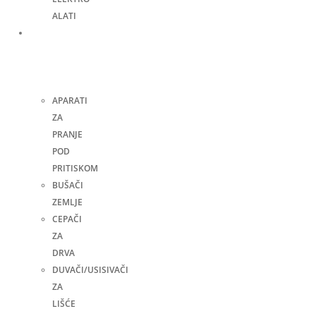
ALATI
Bašta,
dvorište
i
kuća
APARATI
ZA
PRANJE
POD
PRITISKOM
BUŠAČI
ZEMLJE
CEPAČI
ZA
DRVA
DUVAČI/USISIVAČI
ZA
LIŠĆE