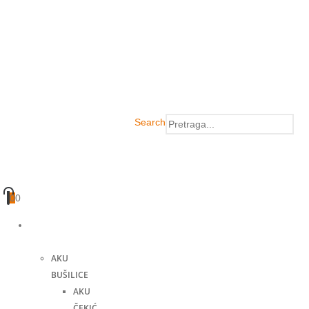
Search
0
0
Akumulatorski
alati
AKU
BUŠILICE
AKU
ČEKIĆ