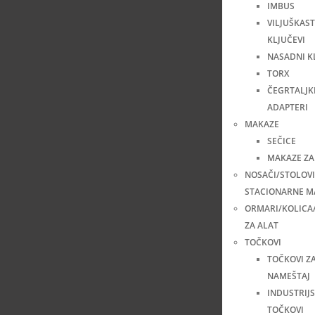
IMBUS
VILJUŠKAST
KLJUČEVI
NASADNI K
TORX
ČEGRTALJKE
ADAPTERI
MAKAZE
SEČICE
MAKAZE ZA
NOSAČI/STOLOVI
STACIONARNE M
ORMARI/KOLICA
ZA ALAT
TOČKOVI
TOČKOVI Z
NAMEŠTAJ
INDUSTRIJS
TOČKOVI