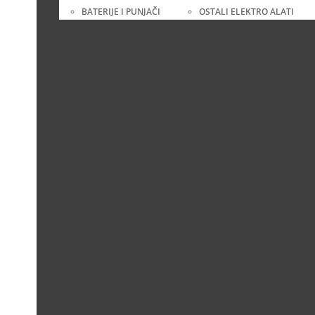
BATERIJE I PUNJAČI
OSTALI ELEKTRO ALATI