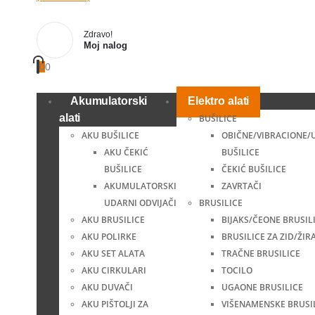
Zdravo!
Moj nalog
0
0
Akumulatorski
Elektro alati
alati
BUŠILICE
AKU BUŠILICE
OBIČNE/VIBRACIONE/
AKU ČEKIĆ
BUŠILICE
BUŠILICE
ČEKIĆ BUŠILICE
AKUMULATORSKI
ZAVRTAČI
UDARNI ODVIJAČI
BRUSILICE
AKU BRUSILICE
BIJAKS/ČEONE BRUSIL
AKU POLIRKE
BRUSILICE ZA ZID/ŽIR
AKU SET ALATA
TRAČNE BRUSILICE
AKU CIRKULARI
TOCILO
AKU DUVAČI
UGAONE BRUSILICE
AKU PIŠTOLJI ZA
VIŠENAMENSKE BRUSI