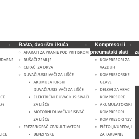
Bašta, dvorište i kuća
Kompresori i
pneumatski alati
z
APARATI ZA PRANJE POD PRITISKOM
UDARNE
BUŠAČI ZEMLJE
KOMPRESORI ZA
CEPAČI ZA DRVA
VAZDUH
DUVAČI/USISIVAČI ZA LIŠĆE
KOMPRESORSKE
AKUMULATORSKI
GLAVE
DUVAČI/USISIVAČI ZA LIŠĆE
DELOVI ZA ABAC
ICE
ELEKTRIČNI DUVAČI/USISIVAČI
KOMPRESORE
AFE
ZA LIŠĆE
AKUMULATORSKI
MOTORNI DUVAČI/USISIVAČI
KOMPRESORI
ZA LIŠĆE
KOMPRESORI 12V
FREZE/KOPAČICE/KULTIVATORI
PIŠTOLJI/UREĐAJI
LICE
BENZINSKE
ZA FARBANJE