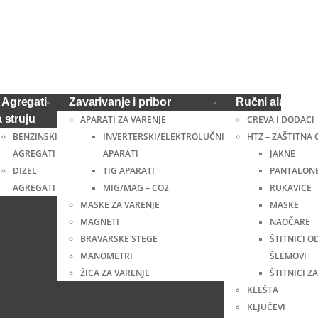
Agregati
Zavarivanje i pribor
Ručni alat i ost
a struju
APARATI ZA VARENJE
CREVA I DODACI
BENZINSKI
INVERTERSKI/ELEKTROLUČNI
HTZ – ZAŠTITNA
AGREGATI
APARATI
JAKNE
DIZEL
TIG APARATI
PANTALON
AGREGATI
MIG/MAG – CO2
RUKAVICE
MASKE ZA VARENJE
MASKE
MAGNETI
NAOČARE
BRAVARSKE STEGE
ŠTITNICI O
MANOMETRI
ŠLEMOVI
ŽICA ZA VARENJE
ŠTITNICI ZA
KLEŠTA
KLJUČEVI