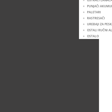
OŠTRAČI LANAC
PUNJAČI AKUMU
PALETARI
RASTRESAČI
UREĐAJI ZA PES
OSTALI RUČNI AL
OSTALO