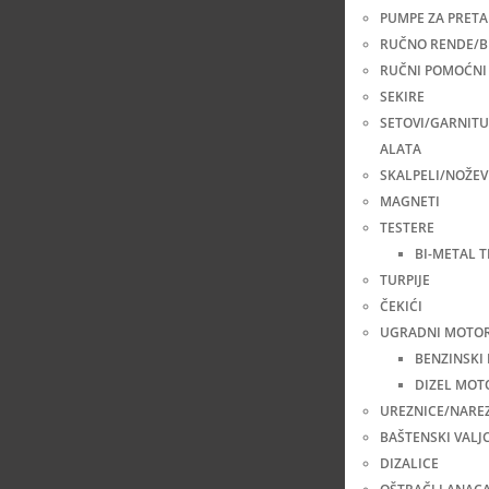
PUMPE ZA PRETA
RUČNO RENDE/B
RUČNI POMOĆNI 
SEKIRE
SETOVI/GARNIT
ALATA
SKALPELI/NOŽEV
MAGNETI
TESTERE
BI-METAL 
TURPIJE
ČEKIĆI
UGRADNI MOTOR
BENZINSKI
DIZEL MOT
UREZNICE/NARE
BAŠTENSKI VALJC
DIZALICE