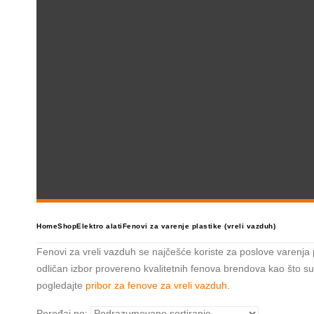
Home
Shop
Elektro alati
Fenovi za varenje plastike (vreli vazduh)
Fenovi za vreli vazduh se najčešće koriste za poslove varenja pl
odličan izbor provereno kvalitetnih fenova brendova kao što su
pogledajte
pribor za fenove za vreli vazduh
.
Poređaj po: