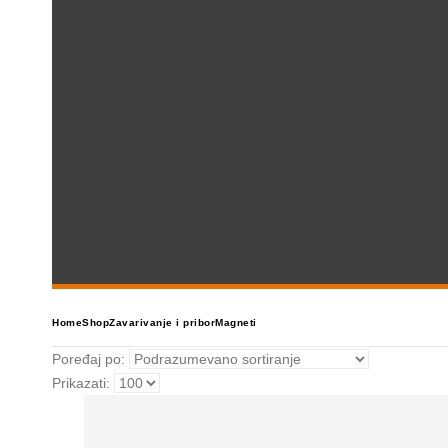
Home
Shop
Zavarivanje i pribor
Magneti
Poređaj po:
Prikazati: