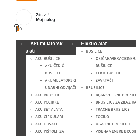
Zdravo!
Moj nalog
0
0
Akumulatorski
Elektro alati
alati
BUŠILICE
AKU BUŠILICE
OBIČNE/VIBRACIONE/
AKU ČEKIĆ
BUŠILICE
BUŠILICE
ČEKIĆ BUŠILICE
AKUMULATORSKI
ZAVRTAČI
UDARNI ODVIJAČI
BRUSILICE
AKU BRUSILICE
BIJAKS/ČEONE BRUSIL
AKU POLIRKE
BRUSILICE ZA ZID/ŽIR
AKU SET ALATA
TRAČNE BRUSILICE
AKU CIRKULARI
TOCILO
AKU DUVAČI
UGAONE BRUSILICE
AKU PIŠTOLJI ZA
VIŠENAMENSKE BRUSI