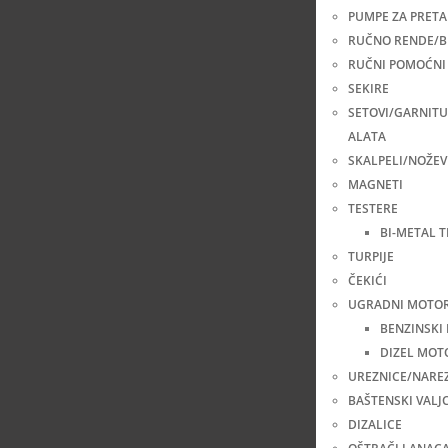
PUMPE ZA PRETA
RUČNO RENDE/B
RUČNI POMOĆNI 
SEKIRE
SETOVI/GARNIT
ALATA
SKALPELI/NOŽEV
MAGNETI
TESTERE
BI-METAL 
TURPIJE
ČEKIĆI
UGRADNI MOTOR
BENZINSKI
DIZEL MOT
UREZNICE/NARE
BAŠTENSKI VALJC
DIZALICE