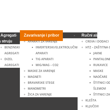
Agregati
Zavarivanje i pribor
Ručni alat i ost
a struju
APARATI ZA VARENJE
CREVA I DODACI
BENZINSKI
INVERTERSKI/ELEKTROLUČNI
HTZ – ZAŠTITNA
AGREGATI
APARATI
JAKNE
DIZEL
TIG APARATI
PANTALON
AGREGATI
MIG/MAG – CO2
RUKAVICE
MASKE ZA VARENJE
MASKE
MAGNETI
NAOČARE
BRAVARSKE STEGE
ŠTITNICI O
MANOMETRI
ŠLEMOVI
ŽICA ZA VARENJE
ŠTITNICI ZA
KLEŠTA
KLJUČEVI