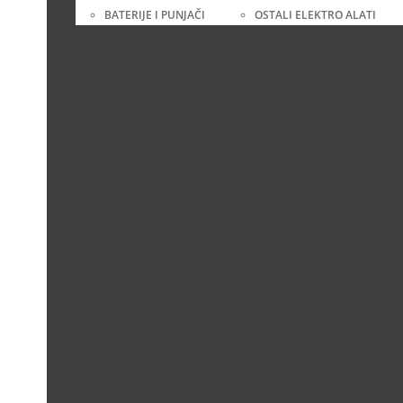
BATERIJE I PUNJAČI
OSTALI ELEKTRO ALATI