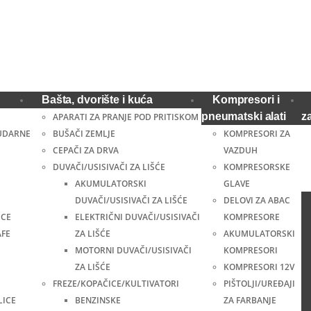
Bašta, dvorište i kuća
Kompresori i
pneumatski alati
z
APARATI ZA PRANJE POD PRITISKOM
UDARNE
BUŠAČI ZEMLJE
KOMPRESORI ZA
CEPAČI ZA DRVA
VAZDUH
DUVAČI/USISIVAČI ZA LIŠĆE
KOMPRESORSKE
AKUMULATORSKI
GLAVE
DUVAČI/USISIVAČI ZA LIŠĆE
DELOVI ZA ABAC
ICE
ELEKTRIČNI DUVAČI/USISIVAČI
KOMPRESORE
AFE
ZA LIŠĆE
AKUMULATORSKI
MOTORNI DUVAČI/USISIVAČI
KOMPRESORI
ZA LIŠĆE
KOMPRESORI 12V
FREZE/KOPAČICE/KULTIVATORI
PIŠTOLJI/UREĐAJI
LICE
BENZINSKE
ZA FARBANJE