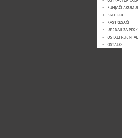
OŠTRAČI LANAC
PUNJAČI AKUMU
PALETARI
RASTRESAČI
UREĐAJI ZA PES
OSTALI RUČNI AL
OSTALO