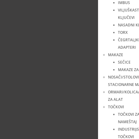
IMBUS
VILJUŠKAST
KLJUČEVI
NASADNI K
TORX
ČEGRTALJKE
ADAPTERI
MAKAZE
SEČICE
MAKAZE ZA
NOSAČI/STOLOVI
STACIONARNE M
ORMARI/KOLICA
ZA ALAT
TOČKOVI
TOČKOVI Z
NAMEŠTAJ
INDUSTRIJS
TOČKOVI