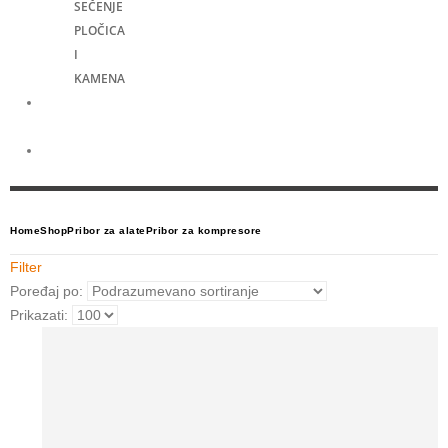
SEČENJE
PLOČICA
I
KAMENA
Merni
alati
Električni
skuteri
Home
Shop
Pribor za alate
Pribor za kompresore
Filter
Poređaj po:
Prikazati: