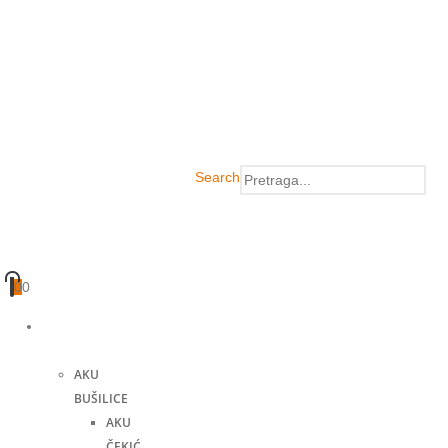
Search
0
0
Akumulatorski
alati
AKU
BUŠILICE
AKU
ČEKIĆ