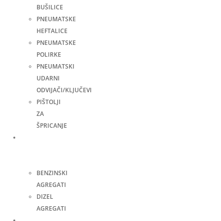
BUŠILICE
PNEUMATSKE
HEFTALICE
PNEUMATSKE
POLIRKE
PNEUMATSKI
UDARNI
ODVIJAČI/KLJUČEVI
PIŠTOLJI
ZA
ŠPRICANJE
Agregati
za
struju
BENZINSKI
AGREGATI
DIZEL
AGREGATI
Zavarivanje