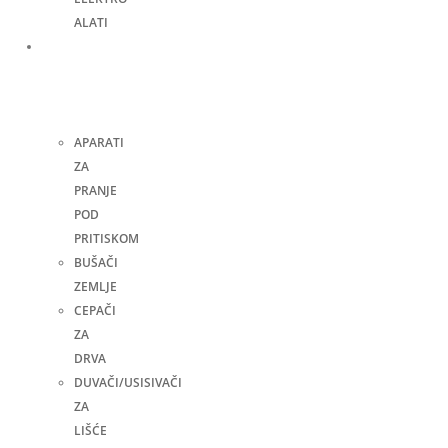
ALATI
Bašta,
dvorište
i
kuća
APARATI
ZA
PRANJE
POD
PRITISKOM
BUŠAČI
ZEMLJE
CEPAČI
ZA
DRVA
DUVAČI/USISIVAČI
ZA
LIŠĆE