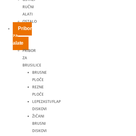
RUČNI
ALATI
OSTALO
Pribor
za
alate
PRIBOR
ZA
BRUSILICE
BRUSNE
PLOČE
REZNE
PLOČE
LEPEZASTI/FLAP
DISKOVI
ŽIČANI
BRUSNI
DISKOVI