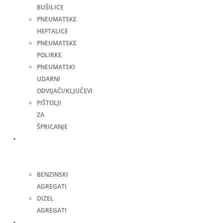
BUŠILICE
PNEUMATSKE
HEFTALICE
PNEUMATSKE
POLIRKE
PNEUMATSKI
UDARNI
ODVIJAČI/KLJUČEVI
PIŠTOLJI
ZA
ŠPRICANJE
Agregati
za
struju
BENZINSKI
AGREGATI
DIZEL
AGREGATI
Zavarivanje