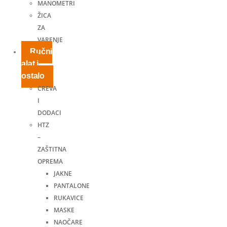
MANOMETRI
ŽICA
ZA
VARENJE
Ručni
alat i
ostalo
CREVA
I
DODACI
HTZ
–
ZAŠTITNA
OPREMA
JAKNE
PANTALONE
RUKAVICE
MASKE
NAOČARE