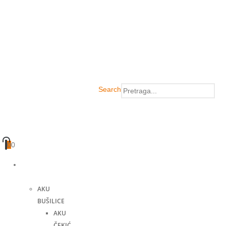
Search
0
0
Akumulatorski
alati
AKU
BUŠILICE
AKU
ČEKIĆ