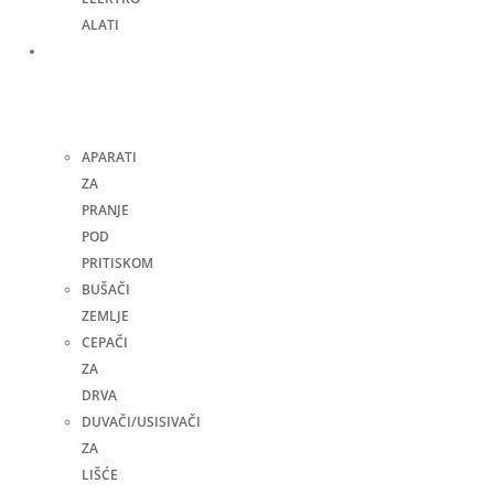
ALATI
Bašta,
dvorište
i
kuća
APARATI
ZA
PRANJE
POD
PRITISKOM
BUŠAČI
ZEMLJE
CEPAČI
ZA
DRVA
DUVAČI/USISIVAČI
ZA
LIŠĆE