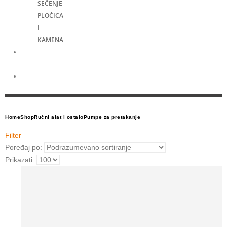
SEČENJE
PLOČICA
I
KAMENA
Merni
alati
Električni
skuteri
Home
Shop
Ručni alat i ostalo
Pumpe za pretakanje
Filter
Poređaj po:
Prikazati: