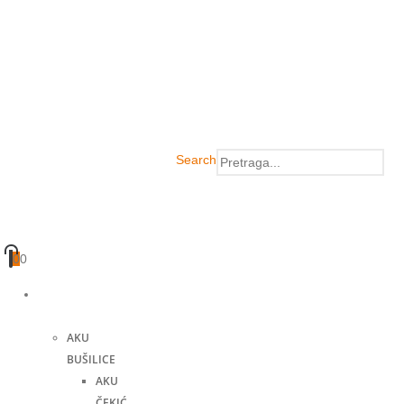
Search
0
0
Akumulatorski
alati
AKU
BUŠILICE
AKU
ČEKIĆ