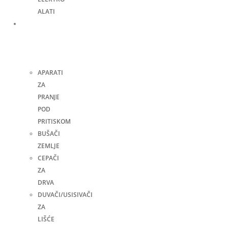
ALATI
Bašta,
dvorište
i
kuća
APARATI
ZA
PRANJE
POD
PRITISKOM
BUŠAČI
ZEMLJE
CEPAČI
ZA
DRVA
DUVAČI/USISIVAČI
ZA
LIŠĆE