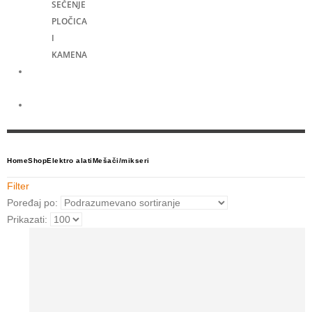
SEČENJE
PLOČICA
I
KAMENA
Merni
alati
Električni
skuteri
Home
Shop
Elektro alati
Mešači/mikseri
Filter
Poređaj po:
Prikazati: