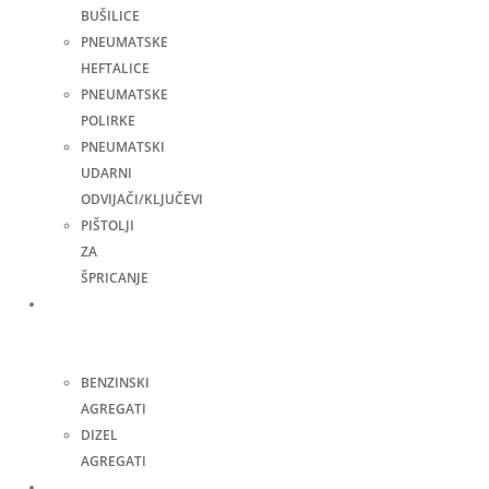
BUŠILICE
PNEUMATSKE
HEFTALICE
PNEUMATSKE
POLIRKE
PNEUMATSKI
UDARNI
ODVIJAČI/KLJUČEVI
PIŠTOLJI
ZA
ŠPRICANJE
Agregati
za
struju
BENZINSKI
AGREGATI
DIZEL
AGREGATI
Zavarivanje