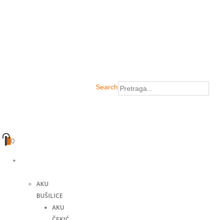
Search
0
0
Akumulatorski
alati
AKU
BUŠILICE
AKU
ČEKIĆ