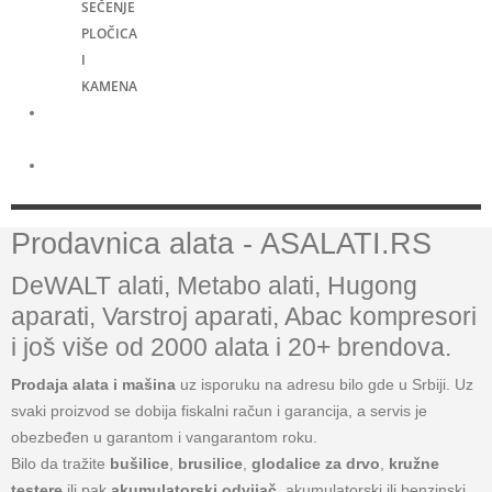
SEČENJE
PLOČICA
I
KAMENA
Merni
alati
Električni
skuteri
Prodavnica alata - ASALATI.RS
DeWALT alati, Metabo alati, Hugong
aparati, Varstroj aparati, Abac kompresori
i još više od 2000 alata i 20+ brendova.
Prodaja alata i mašina
uz isporuku na adresu bilo gde u Srbiji. Uz
svaki proizvod se dobija fiskalni račun i garancija, a servis je
obezbeđen u garantom i vangarantom roku.
Bilo da tražite
bušilice
,
brusilice
,
glodalice za drvo
,
kružne
testere
ili pak
akumulatorski odvijač
, akumulatorski ili benzinski