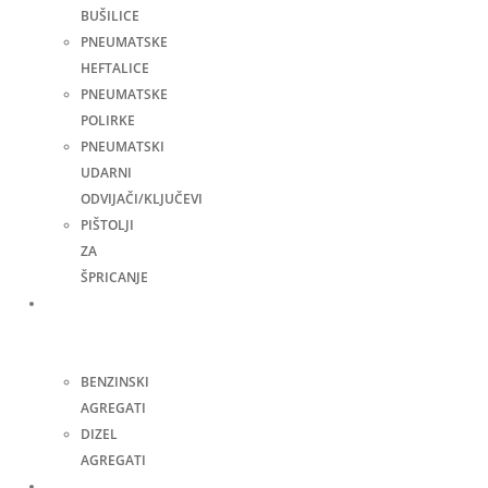
BUŠILICE
PNEUMATSKE
HEFTALICE
PNEUMATSKE
POLIRKE
PNEUMATSKI
UDARNI
ODVIJAČI/KLJUČEVI
PIŠTOLJI
ZA
ŠPRICANJE
Agregati
za
struju
BENZINSKI
AGREGATI
DIZEL
AGREGATI
Zavarivanje