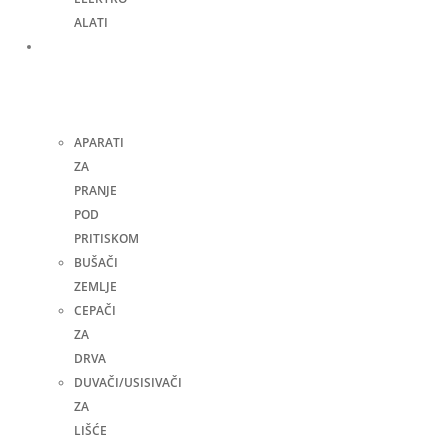
ALATI
Bašta,
dvorište
i
kuća
APARATI
ZA
PRANJE
POD
PRITISKOM
BUŠAČI
ZEMLJE
CEPAČI
ZA
DRVA
DUVAČI/USISIVAČI
ZA
LIŠĆE