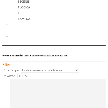
SEČENJE
PLOČICA
I
KAMENA
Merni
alati
Električni
skuteri
Home
Shop
Ručni alat i ostalo
Makaze
Makaze za lim
Filter
Poređaj po:
Prikazati: