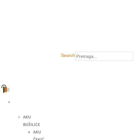
Search
0
0
Akumulatorski
alati
AKU
BUŠILICE
AKU
ČEKIĆ