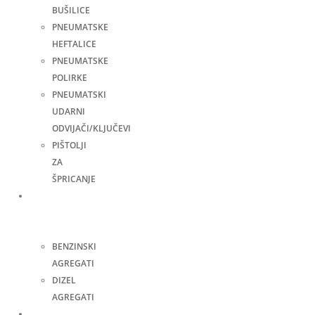
BUŠILICE
PNEUMATSKE
HEFTALICE
PNEUMATSKE
POLIRKE
PNEUMATSKI
UDARNI
ODVIJAČI/KLJUČEVI
PIŠTOLJI
ZA
ŠPRICANJE
Agregati
za
struju
BENZINSKI
AGREGATI
DIZEL
AGREGATI
Zavarivanje