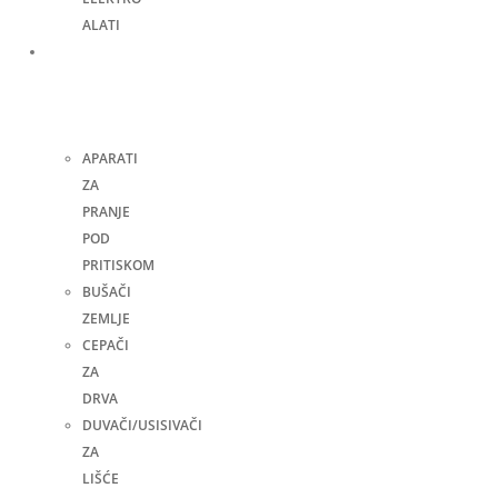
ALATI
Bašta,
dvorište
i
kuća
APARATI
ZA
PRANJE
POD
PRITISKOM
BUŠAČI
ZEMLJE
CEPAČI
ZA
DRVA
DUVAČI/USISIVAČI
ZA
LIŠĆE