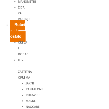
MANOMETRI
ŽICA
ZA
VARENJE
Ručni
alat i
ostalo
CREVA
I
DODACI
HTZ
–
ZAŠTITNA
OPREMA
JAKNE
PANTALONE
RUKAVICE
MASKE
NAOČARE