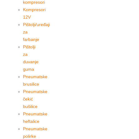
kompresori
Kompresori
12V
Pištolji/uređaji
za
farbanje
Pištolji
za
duvanje
guma
Pneumatske
brusilice
Pneumatske
čekić
bušilice
Pneumatske
heftalice
Pneumatske
polirke