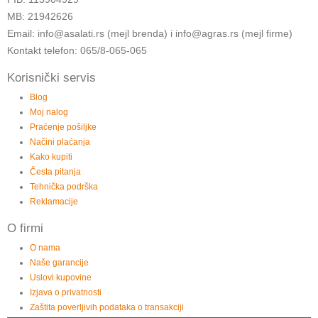
MB: 21942626
Email: info@asalati.rs (mejl brenda) i info@agras.rs (mejl firme)
Kontakt telefon: 065/8-065-065
Korisnički servis
Blog
Moj nalog
Praćenje pošiljke
Načini plaćanja
Kako kupiti
Česta pitanja
Tehnička podrška
Reklamacije
O firmi
O nama
Naše garancije
Uslovi kupovine
Izjava o privatnosti
Zaštita poverljivih podataka o transakciji