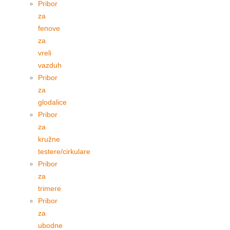
Pribor
za
fenove
za
vreli
vazduh
Pribor
za
glodalice
Pribor
za
kružne
testere/cirkulare
Pribor
za
trimere
Pribor
za
ubodne