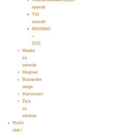
aparati
TIG
aparati
MIG/MAG
–
CO2
Maske
za
varenje
Magneti
Bravarske
stege
Manometri
Žica
za
varenje
Ručni
alat i