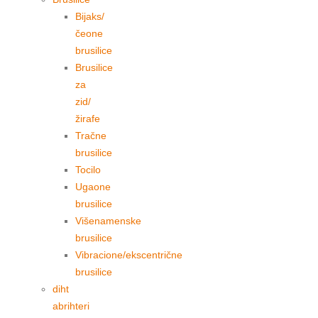
Bijaks/
čeone
brusilice
Brusilice
za
zid/
žirafe
Tračne
brusilice
Tocilo
Ugaone
brusilice
Višenamenske
brusilice
Vibracione/ekscentrične
brusilice
diht
abrihteri