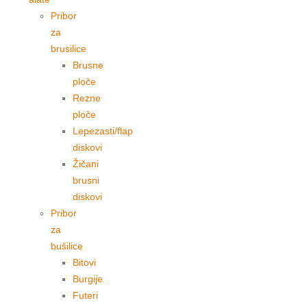
Pribor
za
brusilice
Brusne
ploče
Rezne
ploče
Lepezasti/flap
diskovi
Žičani
brusni
diskovi
Pribor
za
bušilice
Bitovi
Burgije
Futeri