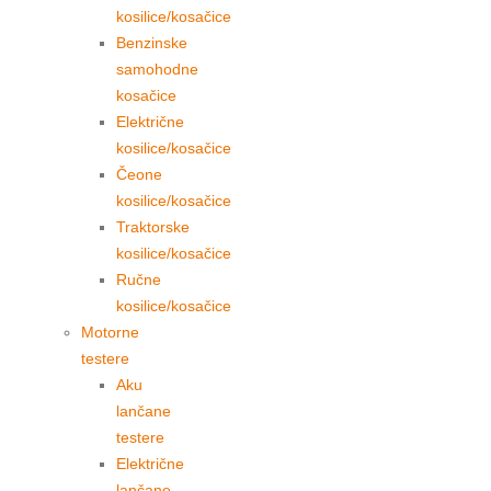
kosilice/kosačice
Benzinske
samohodne
kosačice
Električne
kosilice/kosačice
Čeone
kosilice/kosačice
Traktorske
kosilice/kosačice
Ručne
kosilice/kosačice
Motorne
testere
Aku
lančane
testere
Električne
lančane