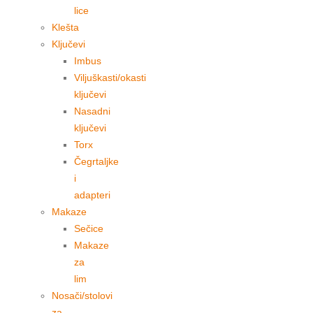
lice
Klešta
Ključevi
Imbus
Viljuškasti/okasti
ključevi
Nasadni
ključevi
Torx
Čegrtaljke
i
adapteri
Makaze
Sečice
Makaze
za
lim
Nosači/stolovi
za