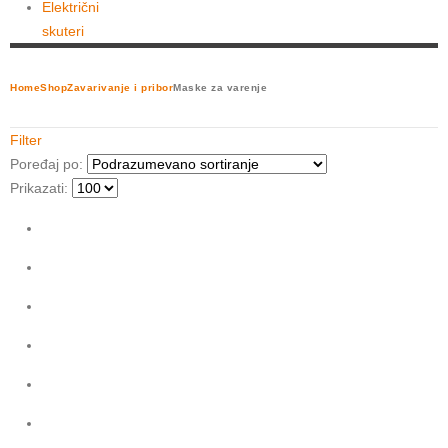
Električni
skuteri
Home
Shop
Zavarivanje i pribor
Maske za varenje
Filter
Poređaj po:
Prikazati: