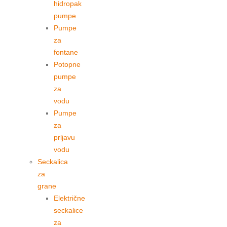
hidropak
pumpe
Pumpe
za
fontane
Potopne
pumpe
za
vodu
Pumpe
za
prljavu
vodu
Seckalica
za
grane
Električne
seckalice
za