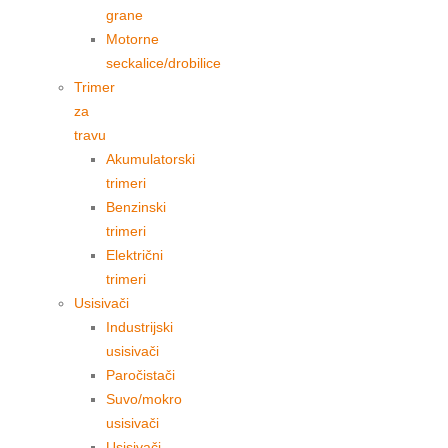
grane
Motorne
seckalice/drobilice
Trimer
za
travu
Akumulatorski
trimeri
Benzinski
trimeri
Električni
trimeri
Usisivači
Industrijski
usisivači
Paročistači
Suvo/mokro
usisivači
Usisivači