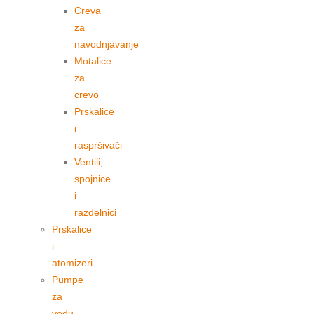
Creva
za
navodnjavanje
Motalice
za
crevo
Prskalice
i
raspršivači
Ventili,
spojnice
i
razdelnici
Prskalice
i
atomizeri
Pumpe
za
vodu