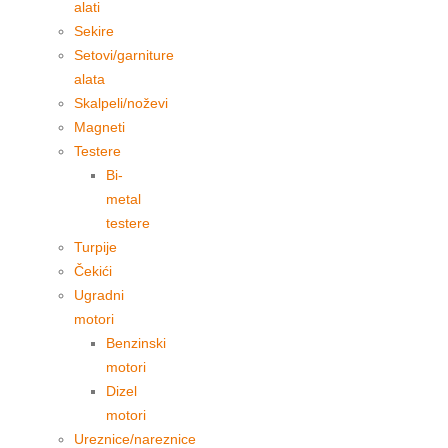
alati
Sekire
Setovi/garniture
alata
Skalpeli/noževi
Magneti
Testere
Bi-
metal
testere
Turpije
Čekići
Ugradni
motori
Benzinski
motori
Dizel
motori
Ureznice/nareznice