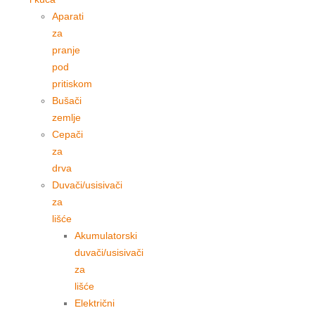
Aparati
za
pranje
pod
pritiskom
Bušači
zemlje
Cepači
za
drva
Duvači/usisivači
za
lišće
Akumulatorski
duvači/usisivači
za
lišće
Električni