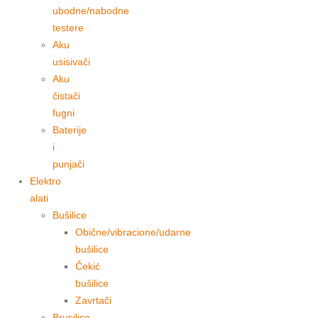
ubodne/nabodne
testere
Aku
usisivači
Aku
čistači
fugni
Baterije
i
punjači
Elektro
alati
Bušilice
Obične/vibracione/udarne
bušilice
Čekić
bušilice
Zavrtači
Brusilice