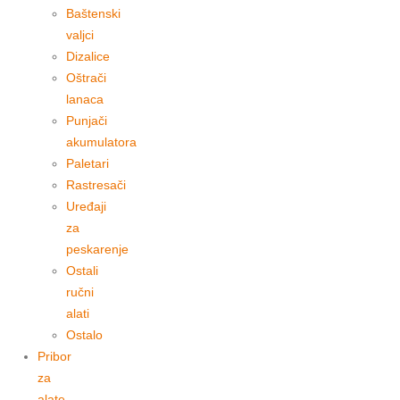
Baštenski
valjci
Dizalice
Oštrači
lanaca
Punjači
akumulatora
Paletari
Rastresači
Uređaji
za
peskarenje
Ostali
ručni
alati
Ostalo
Pribor
za
alate