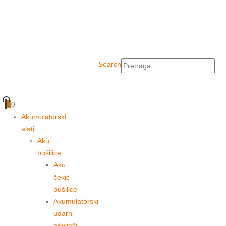
Search
0
0
Akumulatorski
alati
Aku
bušilice
Aku
čekić
bušilice
Akumulatorski
udarni
odvijači