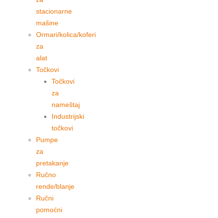
stacionarne
mašine
Ormari/kolica/koferi
za
alat
Točkovi
Točkovi
za
nameštaj
Industrijski
točkovi
Pumpe
za
pretakanje
Ručno
rende/blanje
Ručni
pomoćni