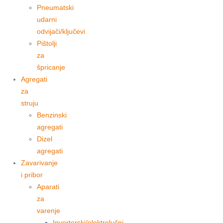
Pneumatski
udarni
odvijači/ključevi
Pištolji
za
špricanje
Agregati
za
struju
Benzinski
agregati
Dizel
agregati
Zavarivanje
i pribor
Aparati
za
varenje
Inverterski/elektrolučni