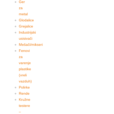
Ger
za
metal
Glodalice
Grejalice
Industrijski
usisivači
Mešači/mikseri
Fenovi
za
varenje
plastike
(vreli
vazduh)
Polirke
Rende
Kružne
testere
–