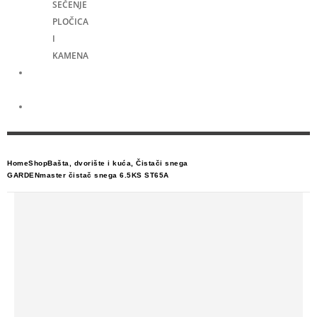
SEČENJE
PLOČICA
I
KAMENA
Merni
alati
Električni
skuteri
Home
Shop
Bašta, dvorište i kuća
,
Čistači snega
GARDENmaster čistač snega 6.5KS ST65A