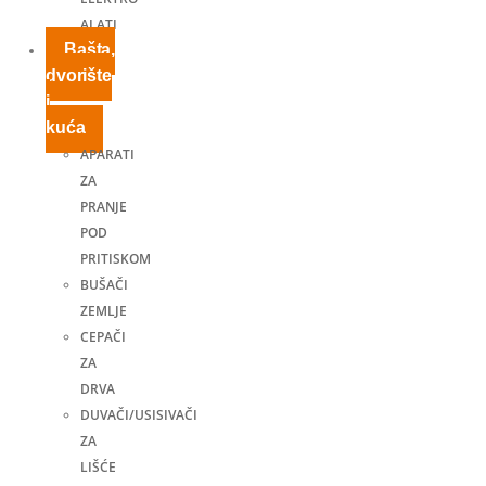
ALATI
Bašta,
dvorište
i
kuća
APARATI
ZA
PRANJE
POD
PRITISKOM
BUŠAČI
ZEMLJE
CEPAČI
ZA
DRVA
DUVAČI/USISIVAČI
ZA
LIŠĆE