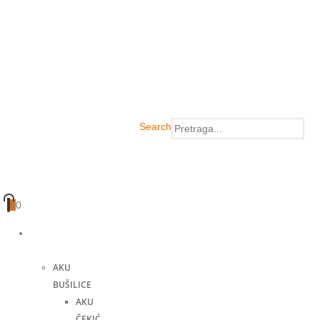
Search
0
0
Akumulatorski
alati
AKU
BUŠILICE
AKU
ČEKIĆ