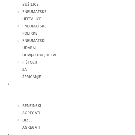
BUŠILICE
PNEUMATSKE
HEFTALICE
PNEUMATSKE
POLIRKE
PNEUMATSKI
UDARNI
ODVIJAČI/KLJUČEVI
PIŠTOLJI
ZA
ŠPRICANJE
Agregati
za
struju
BENZINSKI
AGREGATI
DIZEL
AGREGATI
Zavarivanje