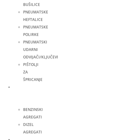
BUŠILICE
PNEUMATSKE
HEFTALICE
PNEUMATSKE
POLIRKE
PNEUMATSKI
UDARNI
ODVIJAČI/KLJUČEVI
PIŠTOLJI
ZA
ŠPRICANJE
Agregati
za
struju
BENZINSKI
AGREGATI
DIZEL
AGREGATI
Zavarivanje