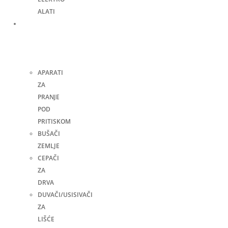
ALATI
Bašta,
dvorište
i
kuća
APARATI
ZA
PRANJE
POD
PRITISKOM
BUŠAČI
ZEMLJE
CEPAČI
ZA
DRVA
DUVAČI/USISIVAČI
ZA
LIŠĆE