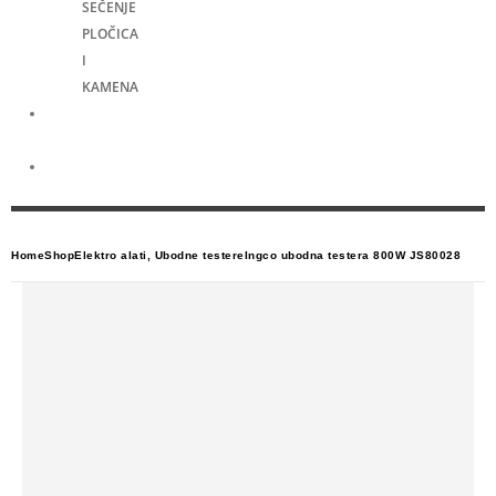
SEČENJE
PLOČICA
I
KAMENA
Merni
alati
Električni
skuteri
Home
Shop
Elektro alati
,
Ubodne testere
Ingco ubodna testera 800W JS80028