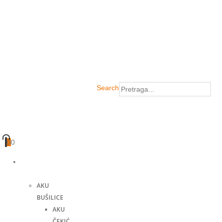
Search
0
0
Akumulatorski
alati
AKU
BUŠILICE
AKU
ČEKIĆ