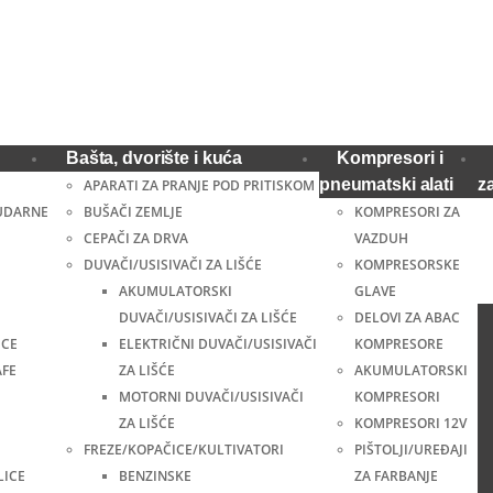
Bašta, dvorište i kuća
Kompresori i
pneumatski alati
z
APARATI ZA PRANJE POD PRITISKOM
UDARNE
BUŠAČI ZEMLJE
KOMPRESORI ZA
CEPAČI ZA DRVA
VAZDUH
DUVAČI/USISIVAČI ZA LIŠĆE
KOMPRESORSKE
AKUMULATORSKI
GLAVE
DUVAČI/USISIVAČI ZA LIŠĆE
DELOVI ZA ABAC
ICE
ELEKTRIČNI DUVAČI/USISIVAČI
KOMPRESORE
AFE
ZA LIŠĆE
AKUMULATORSKI
MOTORNI DUVAČI/USISIVAČI
KOMPRESORI
ZA LIŠĆE
KOMPRESORI 12V
FREZE/KOPAČICE/KULTIVATORI
PIŠTOLJI/UREĐAJI
LICE
BENZINSKE
ZA FARBANJE