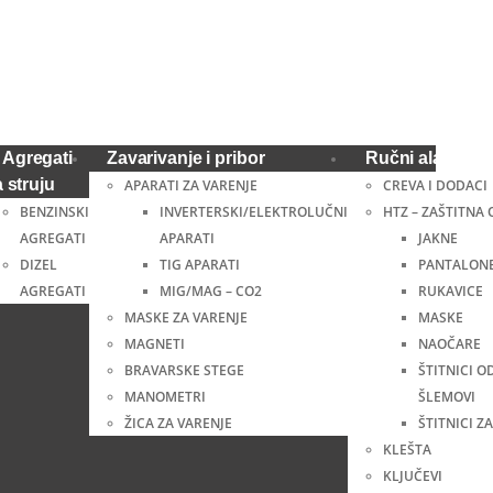
Agregati
Zavarivanje i pribor
Ručni alat i ost
a struju
APARATI ZA VARENJE
CREVA I DODACI
BENZINSKI
INVERTERSKI/ELEKTROLUČNI
HTZ – ZAŠTITNA
AGREGATI
APARATI
JAKNE
DIZEL
TIG APARATI
PANTALON
AGREGATI
MIG/MAG – CO2
RUKAVICE
MASKE ZA VARENJE
MASKE
MAGNETI
NAOČARE
BRAVARSKE STEGE
ŠTITNICI O
MANOMETRI
ŠLEMOVI
ŽICA ZA VARENJE
ŠTITNICI ZA
KLEŠTA
KLJUČEVI