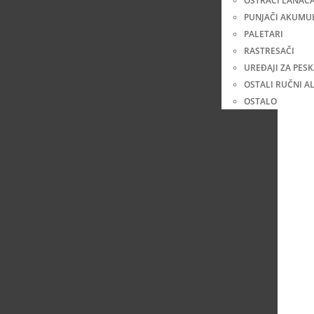
OŠTRAČI LANAC
PUNJAČI AKUMU
PALETARI
RASTRESAČI
UREĐAJI ZA PES
OSTALI RUČNI AL
OSTALO