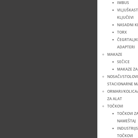
IMBUS
VILJUŠKAST
KLJUČEVI
NASADNI K
TORX
ČEGRTALJKE
ADAPTERI
MAKAZE
SEČICE
MAKAZE ZA
NOSAČI/STOLOVI
STACIONARNE M
ORMARI/KOLICA
ZA ALAT
TOČKOVI
TOČKOVI Z
NAMEŠTAJ
INDUSTRIJS
TOČKOVI