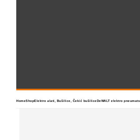
Home
Shop
Elektro alati
,
Bušilice
,
Čekić bušilice
DeWALT elektro pneumat