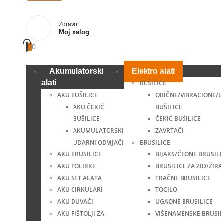
Zdravo!
Moj nalog
0
0
Akumulatorski
Elektro alati
alati
BUŠILICE
AKU BUŠILICE
OBIČNE/VIBRACIONE/
AKU ČEKIĆ
BUŠILICE
BUŠILICE
ČEKIĆ BUŠILICE
AKUMULATORSKI
ZAVRTAČI
UDARNI ODVIJAČI
BRUSILICE
AKU BRUSILICE
BIJAKS/ČEONE BRUSIL
AKU POLIRKE
BRUSILICE ZA ZID/ŽIR
AKU SET ALATA
TRAČNE BRUSILICE
AKU CIRKULARI
TOCILO
AKU DUVAČI
UGAONE BRUSILICE
AKU PIŠTOLJI ZA
VIŠENAMENSKE BRUSI