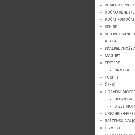
PUMPE ZA PRETA
RUČNO RENDE/B
RUČNI POMOĆNI 
SEKIRE
SETOVI/GARNIT
ALATA
SKALPELI/NOŽEV
MAGNETI
TESTERE
BI-METAL 
TURPIJE
ČEKIĆI
UGRADNI MOTOR
BENZINSKI
DIZEL MOT
UREZNICE/NARE
BAŠTENSKI VALJC
DIZALICE