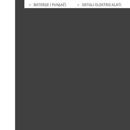
BATERIJE I PUNJAČI
OSTALI ELEKTRO ALATI