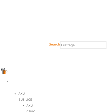
Search
0
0
Akumulatorski
alati
AKU
BUŠILICE
AKU
ČEKIĆ