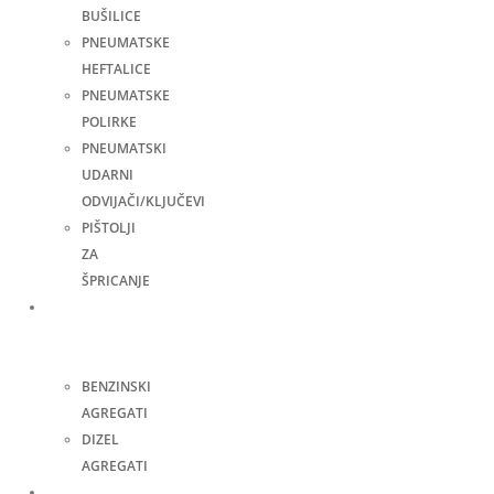
BUŠILICE
PNEUMATSKE
HEFTALICE
PNEUMATSKE
POLIRKE
PNEUMATSKI
UDARNI
ODVIJAČI/KLJUČEVI
PIŠTOLJI
ZA
ŠPRICANJE
Agregati
za
struju
BENZINSKI
AGREGATI
DIZEL
AGREGATI
Zavarivanje