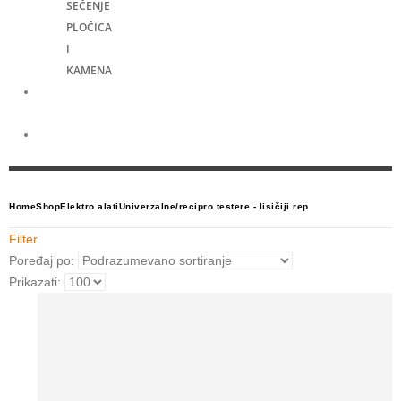
SEČENJE
PLOČICA
I
KAMENA
Merni
alati
Električni
skuteri
Home
Shop
Elektro alati
Univerzalne/recipro testere - lisičiji rep
Filter
Poređaj po:
Prikazati: