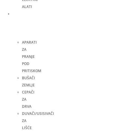
ALATI
Bašta,
dvorište
i
kuća
APARATI
ZA
PRANJE
POD
PRITISKOM
BUŠAČI
ZEMLJE
CEPAČI
ZA
DRVA
DUVAČI/USISIVAČI
ZA
LIŠĆE