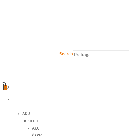
Search
0
0
Akumulatorski
alati
AKU
BUŠILICE
AKU
ČEKIĆ