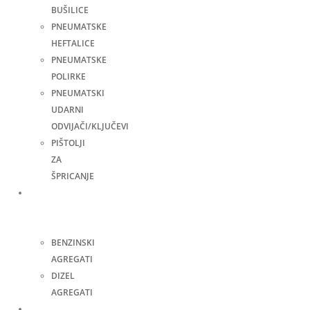
BUŠILICE
PNEUMATSKE
HEFTALICE
PNEUMATSKE
POLIRKE
PNEUMATSKI
UDARNI
ODVIJAČI/KLJUČEVI
PIŠTOLJI
ZA
ŠPRICANJE
Agregati
za
struju
BENZINSKI
AGREGATI
DIZEL
AGREGATI
Zavarivanje