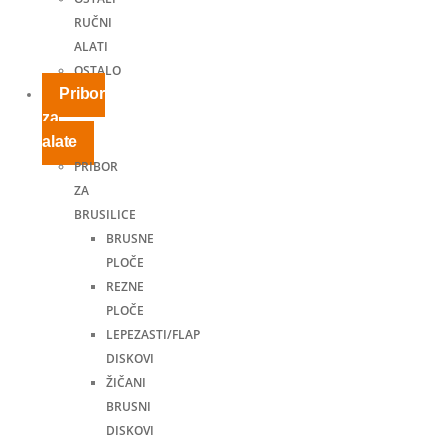
RUČNI
ALATI
OSTALO
Pribor
za
alate
PRIBOR
ZA
BRUSILICE
BRUSNE
PLOČE
REZNE
PLOČE
LEPEZASTI/FLAP
DISKOVI
ŽIČANI
BRUSNI
DISKOVI