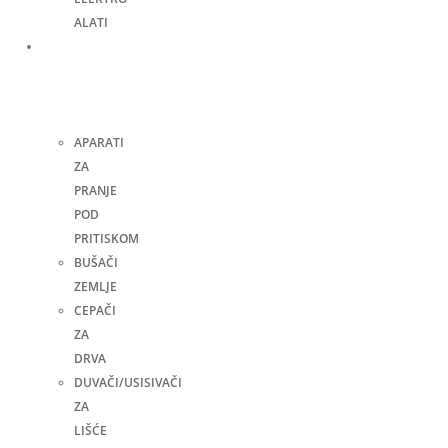
ALATI
Bašta,
dvorište
i
kuća
APARATI
ZA
PRANJE
POD
PRITISKOM
BUŠAČI
ZEMLJE
CEPAČI
ZA
DRVA
DUVAČI/USISIVAČI
ZA
LIŠĆE