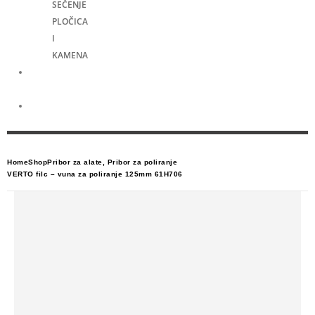
SEČENJE
PLOČICA
I
KAMENA
Merni
alati
Električni
skuteri
Home
Shop
Pribor za alate
,
Pribor za poliranje
VERTO filc – vuna za poliranje 125mm 61H706