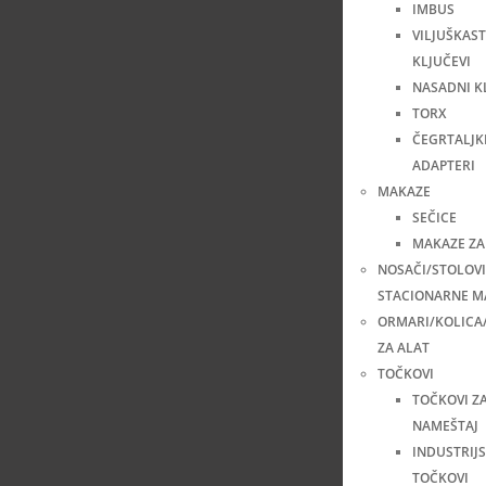
IMBUS
VILJUŠKAST
KLJUČEVI
NASADNI K
TORX
ČEGRTALJKE
ADAPTERI
MAKAZE
SEČICE
MAKAZE ZA
NOSAČI/STOLOVI
STACIONARNE M
ORMARI/KOLICA
ZA ALAT
TOČKOVI
TOČKOVI Z
NAMEŠTAJ
INDUSTRIJS
TOČKOVI