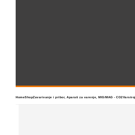
Home
Shop
Zavarivanje i pribor
,
Aparati za varenje
,
MIG/MAG - CO2
Varstro