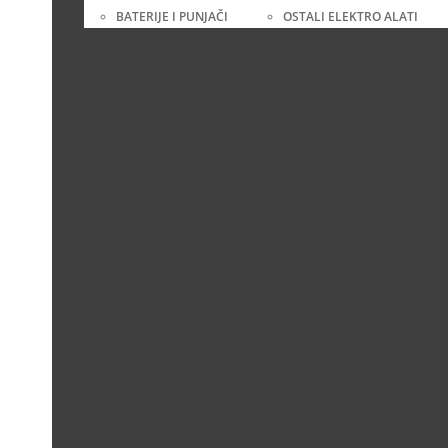
BATERIJE I PUNJAČI
OSTALI ELEKTRO ALATI