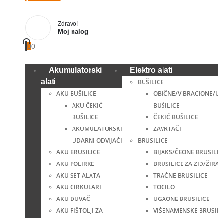
Zdravo!
Moj nalog
0
0
Akumulatorski
Elektro alati
alati
BUŠILICE
AKU BUŠILICE
OBIČNE/VIBRACIONE/
AKU ČEKIĆ
BUŠILICE
BUŠILICE
ČEKIĆ BUŠILICE
AKUMULATORSKI
ZAVRTAČI
UDARNI ODVIJAČI
BRUSILICE
AKU BRUSILICE
BIJAKS/ČEONE BRUSIL
AKU POLIRKE
BRUSILICE ZA ZID/ŽIR
AKU SET ALATA
TRAČNE BRUSILICE
AKU CIRKULARI
TOCILO
AKU DUVAČI
UGAONE BRUSILICE
AKU PIŠTOLJI ZA
VIŠENAMENSKE BRUSI