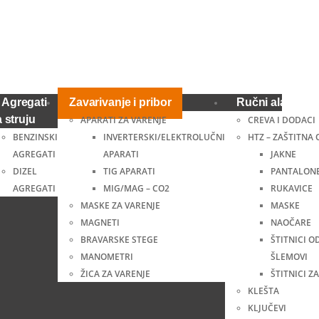
Agregati
Zavarivanje i pribor
Ručni alat i ost
a struju
APARATI ZA VARENJE
CREVA I DODACI
BENZINSKI
INVERTERSKI/ELEKTROLUČNI
HTZ – ZAŠTITNA
AGREGATI
APARATI
JAKNE
DIZEL
TIG APARATI
PANTALON
AGREGATI
MIG/MAG – CO2
RUKAVICE
MASKE ZA VARENJE
MASKE
MAGNETI
NAOČARE
BRAVARSKE STEGE
ŠTITNICI O
MANOMETRI
ŠLEMOVI
ŽICA ZA VARENJE
ŠTITNICI ZA
KLEŠTA
KLJUČEVI