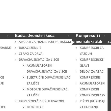
Bašta, dvorište i kuća
Kompresori i
pneumatski alati
z
APARATI ZA PRANJE POD PRITISKOM
UDARNE
BUŠAČI ZEMLJE
KOMPRESORI ZA
CEPAČI ZA DRVA
VAZDUH
DUVAČI/USISIVAČI ZA LIŠĆE
KOMPRESORSKE
AKUMULATORSKI
GLAVE
DUVAČI/USISIVAČI ZA LIŠĆE
DELOVI ZA ABAC
ICE
ELEKTRIČNI DUVAČI/USISIVAČI
KOMPRESORE
AFE
ZA LIŠĆE
AKUMULATORSKI
MOTORNI DUVAČI/USISIVAČI
KOMPRESORI
ZA LIŠĆE
KOMPRESORI 12V
FREZE/KOPAČICE/KULTIVATORI
PIŠTOLJI/UREĐAJI
LICE
BENZINSKE
ZA FARBANJE