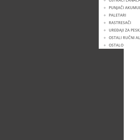
OŠTRAČI LANAC
PUNJAČI AKUMU
PALETARI
RASTRESAČI
UREĐAJI ZA PES
OSTALI RUČNI AL
OSTALO