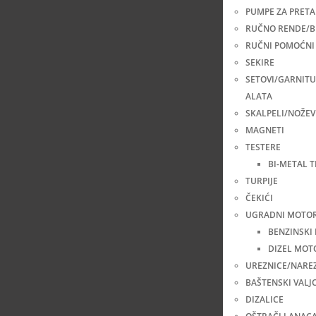
PUMPE ZA PRETA
RUČNO RENDE/B
RUČNI POMOĆNI 
SEKIRE
SETOVI/GARNIT
ALATA
SKALPELI/NOŽEV
MAGNETI
TESTERE
BI-METAL 
TURPIJE
ČEKIĆI
UGRADNI MOTOR
BENZINSKI
DIZEL MOT
UREZNICE/NARE
BAŠTENSKI VALJC
DIZALICE