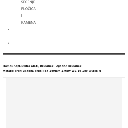
SEČENJE
PLOČICA
I
KAMENA
Merni
alati
Električni
skuteri
Home
Shop
Elektro alati
,
Brusilice
,
Ugaone brusilice
Metabo profi ugaona brusilica 150mm 1.9kW WE 19-180 Quick RT