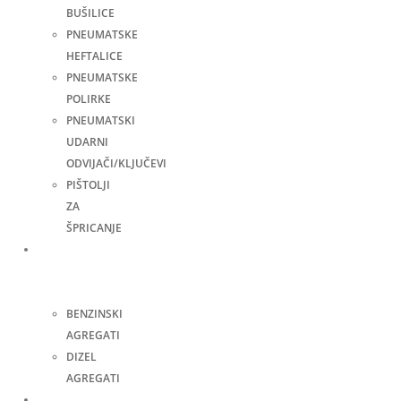
BUŠILICE
PNEUMATSKE
HEFTALICE
PNEUMATSKE
POLIRKE
PNEUMATSKI
UDARNI
ODVIJAČI/KLJUČEVI
PIŠTOLJI
ZA
ŠPRICANJE
Agregati
za
struju
BENZINSKI
AGREGATI
DIZEL
AGREGATI
Zavarivanje