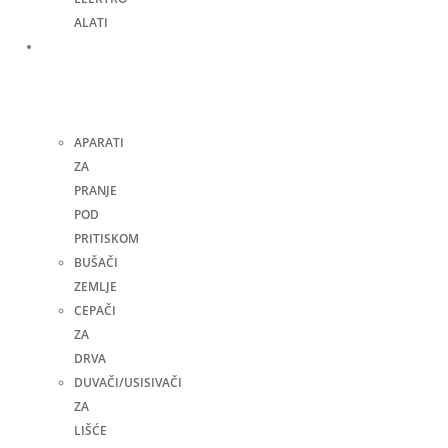
ALATI
Bašta,
dvorište
i
kuća
APARATI
ZA
PRANJE
POD
PRITISKOM
BUŠAČI
ZEMLJE
CEPAČI
ZA
DRVA
DUVAČI/USISIVAČI
ZA
LIŠĆE