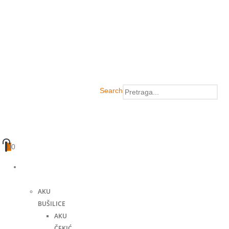
Search
0
0
Akumulatorski
alati
AKU
BUŠILICE
AKU
ČEKIĆ