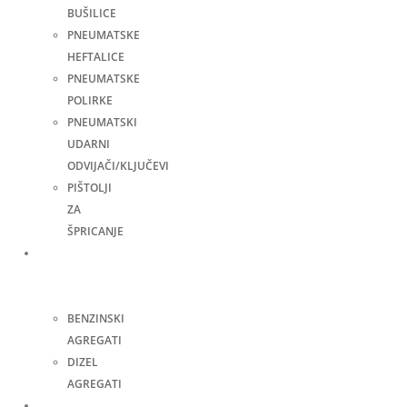
BUŠILICE
PNEUMATSKE
HEFTALICE
PNEUMATSKE
POLIRKE
PNEUMATSKI
UDARNI
ODVIJAČI/KLJUČEVI
PIŠTOLJI
ZA
ŠPRICANJE
Agregati
za
struju
BENZINSKI
AGREGATI
DIZEL
AGREGATI
Zavarivanje