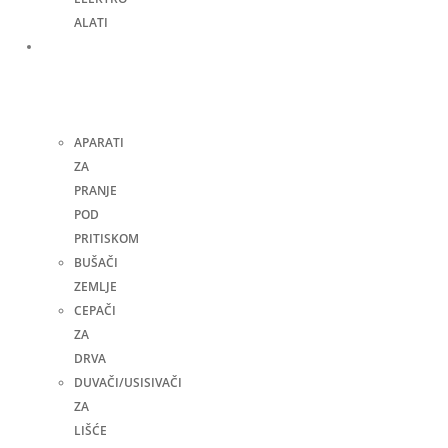
ALATI
Bašta,
dvorište
i
kuća
APARATI
ZA
PRANJE
POD
PRITISKOM
BUŠAČI
ZEMLJE
CEPAČI
ZA
DRVA
DUVAČI/USISIVAČI
ZA
LIŠĆE