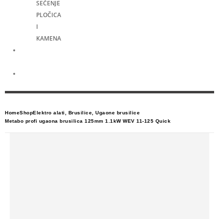
SEČENJE
PLOČICA
I
KAMENA
Merni
alati
Električni
skuteri
Home
Shop
Elektro alati
,
Brusilice
,
Ugaone brusilice
Metabo profi ugaona brusilica 125mm 1.1kW WEV 11-125 Quick