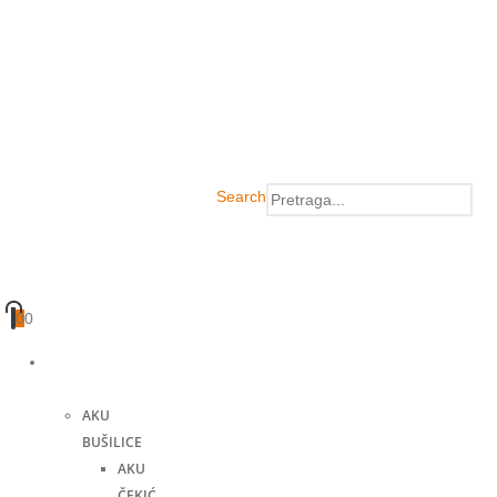
Search
0
0
Akumulatorski
alati
AKU
BUŠILICE
AKU
ČEKIĆ