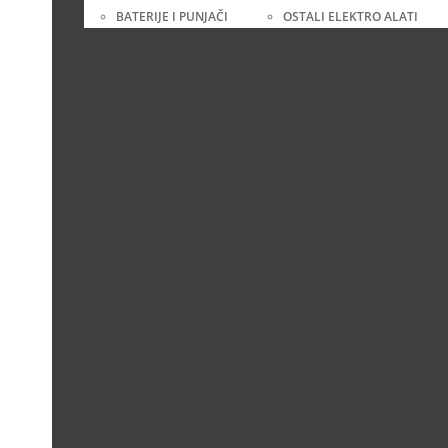
BATERIJE I PUNJAČI
OSTALI ELEKTRO ALATI