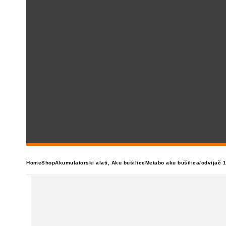
Home
Shop
Akumulatorski alati
,
Aku bušilice
Metabo aku bušilica/odvijač 