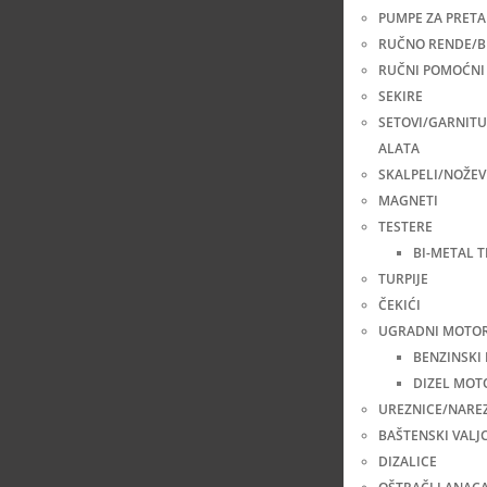
PUMPE ZA PRETA
RUČNO RENDE/B
RUČNI POMOĆNI 
SEKIRE
SETOVI/GARNIT
ALATA
SKALPELI/NOŽEV
MAGNETI
TESTERE
BI-METAL 
TURPIJE
ČEKIĆI
UGRADNI MOTOR
BENZINSKI
DIZEL MOT
UREZNICE/NARE
BAŠTENSKI VALJC
DIZALICE