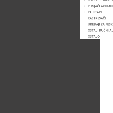
OŠTRAČI LANAC
PUNJAČI AKUMU
PALETARI
RASTRESAČI
UREĐAJI ZA PES
OSTALI RUČNI AL
OSTALO