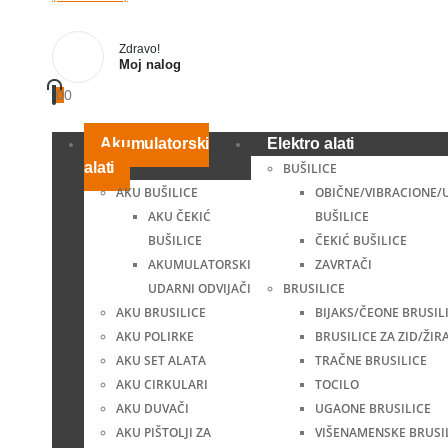
Zdravo!
Moj nalog
0
0
Akumulatorski
Elektro alati
alati
BUŠILICE
AKU BUŠILICE
OBIČNE/VIBRACIONE/
AKU ČEKIĆ
BUŠILICE
BUŠILICE
ČEKIĆ BUŠILICE
AKUMULATORSKI
ZAVRTAČI
UDARNI ODVIJAČI
BRUSILICE
AKU BRUSILICE
BIJAKS/ČEONE BRUSIL
AKU POLIRKE
BRUSILICE ZA ZID/ŽIR
AKU SET ALATA
TRAČNE BRUSILICE
AKU CIRKULARI
TOCILO
AKU DUVAČI
UGAONE BRUSILICE
AKU PIŠTOLJI ZA
VIŠENAMENSKE BRUSI