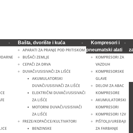
Bašta, dvorište i kuća
Kompresori i
pneumatski alati
z
APARATI ZA PRANJE POD PRITISKOM
UDARNE
BUŠAČI ZEMLJE
KOMPRESORI ZA
CEPAČI ZA DRVA
VAZDUH
DUVAČI/USISIVAČI ZA LIŠĆE
KOMPRESORSKE
AKUMULATORSKI
GLAVE
DUVAČI/USISIVAČI ZA LIŠĆE
DELOVI ZA ABAC
ICE
ELEKTRIČNI DUVAČI/USISIVAČI
KOMPRESORE
AFE
ZA LIŠĆE
AKUMULATORSKI
MOTORNI DUVAČI/USISIVAČI
KOMPRESORI
ZA LIŠĆE
KOMPRESORI 12V
FREZE/KOPAČICE/KULTIVATORI
PIŠTOLJI/UREĐAJI
LICE
BENZINSKE
ZA FARBANJE