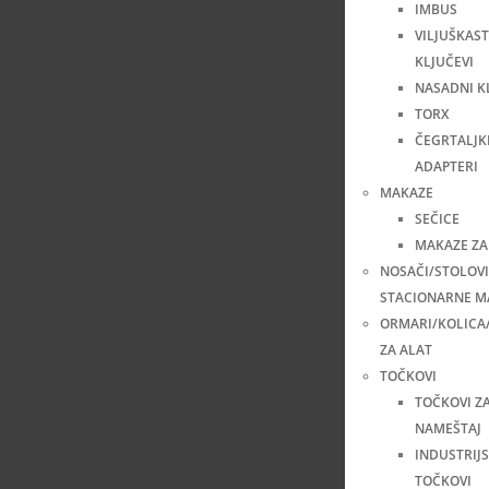
IMBUS
VILJUŠKAST
KLJUČEVI
NASADNI K
TORX
ČEGRTALJKE
ADAPTERI
MAKAZE
SEČICE
MAKAZE ZA
NOSAČI/STOLOVI
STACIONARNE M
ORMARI/KOLICA
ZA ALAT
TOČKOVI
TOČKOVI Z
NAMEŠTAJ
INDUSTRIJS
TOČKOVI