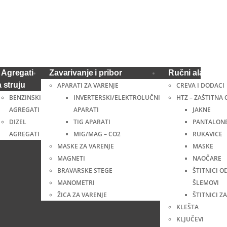
Agregati
Zavarivanje i pribor
Ručni alat i ost
a struju
APARATI ZA VARENJE
CREVA I DODACI
BENZINSKI
INVERTERSKI/ELEKTROLUČNI
HTZ – ZAŠTITNA
AGREGATI
APARATI
JAKNE
DIZEL
TIG APARATI
PANTALON
AGREGATI
MIG/MAG – CO2
RUKAVICE
MASKE ZA VARENJE
MASKE
MAGNETI
NAOČARE
BRAVARSKE STEGE
ŠTITNICI O
MANOMETRI
ŠLEMOVI
ŽICA ZA VARENJE
ŠTITNICI ZA
KLEŠTA
KLJUČEVI