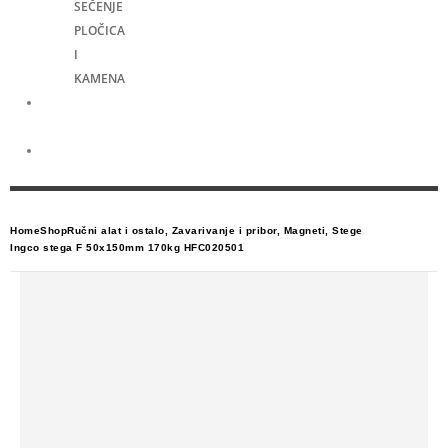
SEČENJE
PLOČICA
I
KAMENA
Merni
alati
Električni
skuteri
Home
Shop
Ručni alat i ostalo
,
Zavarivanje i pribor
,
Magneti
,
Stege
Ingco stega F 50x150mm 170kg HFC020501