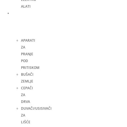
ALATI
Bašta,
dvorište
i
kuća
APARATI
ZA
PRANJE
POD
PRITISKOM
BUŠAČI
ZEMLJE
CEPAČI
ZA
DRVA
DUVAČI/USISIVAČI
ZA
LIŠĆE