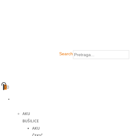
Search
0
0
Akumulatorski
alati
AKU
BUŠILICE
AKU
ČEKIĆ