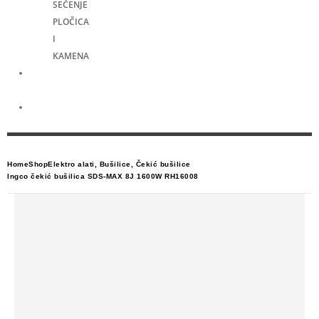
SEČENJE
PLOČICA
I
KAMENA
Merni
alati
Električni
skuteri
Home
Shop
Elektro alati
,
Bušilice
,
Čekić bušilice
Ingco čekić bušilica SDS-MAX 8J 1600W RH16008