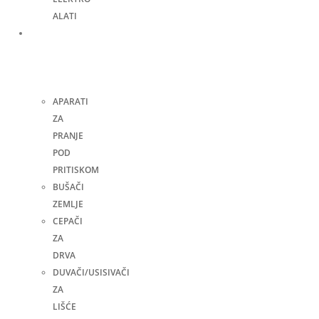
ALATI
Bašta,
dvorište
i
kuća
APARATI
ZA
PRANJE
POD
PRITISKOM
BUŠAČI
ZEMLJE
CEPAČI
ZA
DRVA
DUVAČI/USISIVAČI
ZA
LIŠĆE