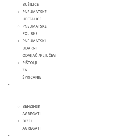
BUŠILICE
PNEUMATSKE
HEFTALICE
PNEUMATSKE
POLIRKE
PNEUMATSKI
UDARNI
ODVIJAČI/KLJUČEVI
PIŠTOLJI
ZA
ŠPRICANJE
Agregati
za
struju
BENZINSKI
AGREGATI
DIZEL
AGREGATI
Zavarivanje