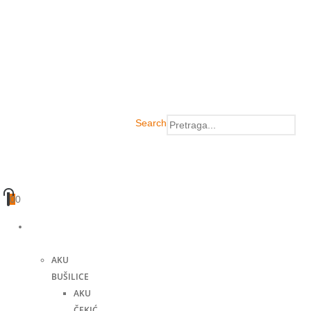
Search
0
0
Akumulatorski
alati
AKU
BUŠILICE
AKU
ČEKIĆ