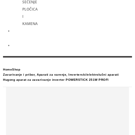
SEČENJE
PLOČICA
I
KAMENA
Merni
alati
Električni
skuteri
Home
Shop
Zavarivanje i pribor
,
Aparati za varenje
,
Inverterski/elektrolučni aparati
Hugong aparat za zavarivanje inverter POWERSTICK 251W PROFI