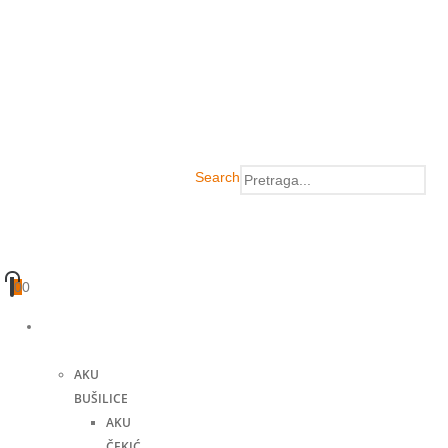
Search
0
0
Akumulatorski
alati
AKU
BUŠILICE
AKU
ČEKIĆ