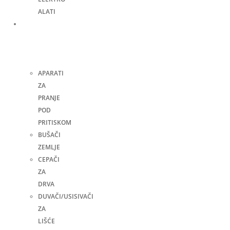
ALATI
Bašta,
dvorište
i
kuća
APARATI
ZA
PRANJE
POD
PRITISKOM
BUŠAČI
ZEMLJE
CEPAČI
ZA
DRVA
DUVAČI/USISIVAČI
ZA
LIŠĆE