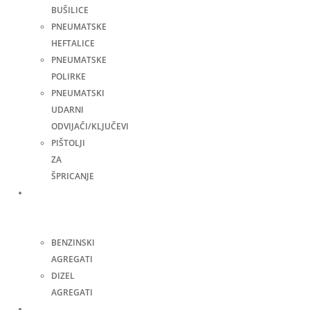
BUŠILICE
PNEUMATSKE
HEFTALICE
PNEUMATSKE
POLIRKE
PNEUMATSKI
UDARNI
ODVIJAČI/KLJUČEVI
PIŠTOLJI
ZA
ŠPRICANJE
Agregati
za
struju
BENZINSKI
AGREGATI
DIZEL
AGREGATI
Zavarivanje