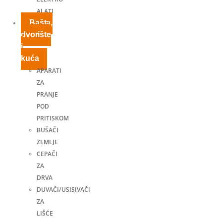
ALATI
Bašta,
dvorište
i
kuća
APARATI
ZA
PRANJE
POD
PRITISKOM
BUŠAČI
ZEMLJE
CEPAČI
ZA
DRVA
DUVAČI/USISIVAČI
ZA
LIŠĆE