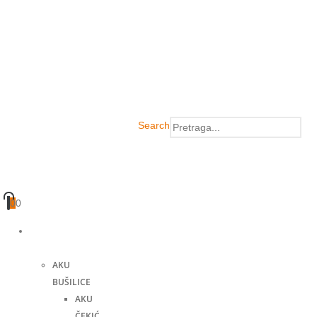
Search
0
0
Akumulatorski
alati
AKU
BUŠILICE
AKU
ČEKIĆ