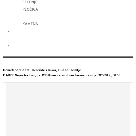
SEČENJE
PLOČICA
I
KAMENA
Merni
alati
Električni
skuteri
Home
Shop
Bašta, dvorište i kuća
,
Bušači zemlje
GARDENmaster burgija Ø150mm za motorni bušač zemlje RD520X_B150