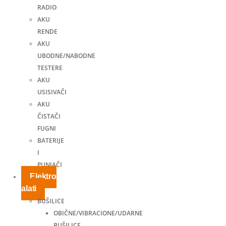
RADIO
AKU
RENDE
AKU
UBODNE/NABODNE
TESTERE
AKU
USISIVAČI
AKU
ČISTAČI
FUGNI
BATERIJE
I
PUNJAČI
Elektro
alati
BUŠILICE
OBIČNE/VIBRACIONE/UDARNE
BUŠILICE