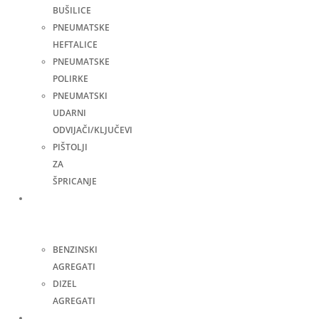
BUŠILICE
PNEUMATSKE
HEFTALICE
PNEUMATSKE
POLIRKE
PNEUMATSKI
UDARNI
ODVIJAČI/KLJUČEVI
PIŠTOLJI
ZA
ŠPRICANJE
Agregati
za
struju
BENZINSKI
AGREGATI
DIZEL
AGREGATI
Zavarivanje