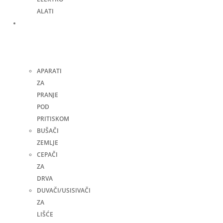
ALATI
Bašta,
dvorište
i
kuća
APARATI
ZA
PRANJE
POD
PRITISKOM
BUŠAČI
ZEMLJE
CEPAČI
ZA
DRVA
DUVAČI/USISIVAČI
ZA
LIŠĆE