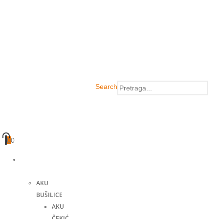
Search
0
0
Akumulatorski
alati
AKU
BUŠILICE
AKU
ČEKIĆ