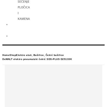
SEČENJE
PLOČICA
I
KAMENA
Merni
alati
Električni
skuteri
Home
Shop
Elektro alati
,
Bušilice
,
Čekić bušilice
DeWALT elektro pneumatski čekić SDS-PLUS D25133K