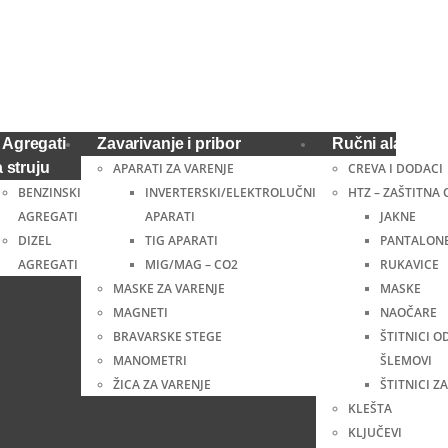
Agregati
Zavarivanje i pribor
Ručni alat i ost
a struju
APARATI ZA VARENJE
CREVA I DODACI
BENZINSKI
INVERTERSKI/ELEKTROLUČNI
HTZ – ZAŠTITNA
AGREGATI
APARATI
JAKNE
DIZEL
TIG APARATI
PANTALON
AGREGATI
MIG/MAG – CO2
RUKAVICE
MASKE ZA VARENJE
MASKE
MAGNETI
NAOČARE
BRAVARSKE STEGE
ŠTITNICI O
MANOMETRI
ŠLEMOVI
ŽICA ZA VARENJE
ŠTITNICI ZA
KLEŠTA
KLJUČEVI