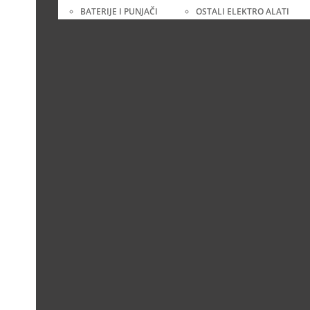
BATERIJE I PUNJAČI
OSTALI ELEKTRO ALATI