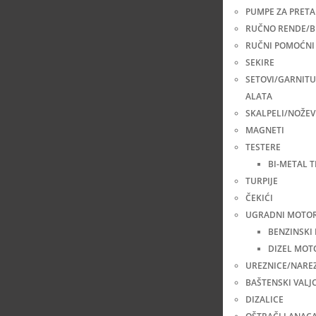
PUMPE ZA PRETA
RUČNO RENDE/B
RUČNI POMOĆNI 
SEKIRE
SETOVI/GARNIT
ALATA
SKALPELI/NOŽEV
MAGNETI
TESTERE
BI-METAL 
TURPIJE
ČEKIĆI
UGRADNI MOTOR
BENZINSKI
DIZEL MOT
UREZNICE/NARE
BAŠTENSKI VALJC
DIZALICE