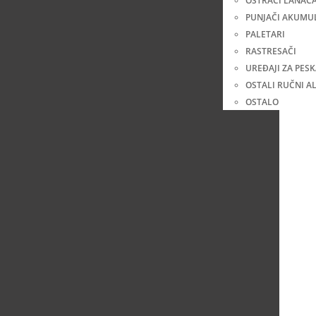
OŠTRAČI LANAC
PUNJAČI AKUMU
PALETARI
RASTRESAČI
UREĐAJI ZA PES
OSTALI RUČNI AL
OSTALO