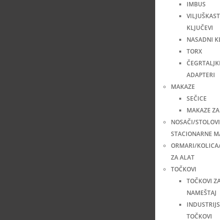
IMBUS
VILJUŠKAST
KLJUČEVI
NASADNI K
TORX
ČEGRTALJKE
ADAPTERI
MAKAZE
SEČICE
MAKAZE ZA
NOSAČI/STOLOVI
STACIONARNE M
ORMARI/KOLICA
ZA ALAT
TOČKOVI
TOČKOVI Z
NAMEŠTAJ
INDUSTRIJS
TOČKOVI