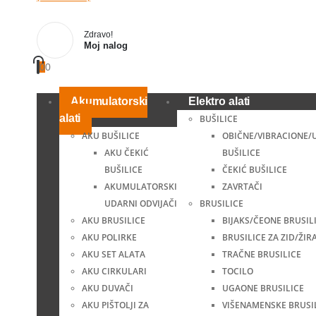
Zdravo!
Moj nalog
0
0
Akumulatorski
Elektro alati
alati
BUŠILICE
AKU BUŠILICE
OBIČNE/VIBRACIONE/
AKU ČEKIĆ
BUŠILICE
BUŠILICE
ČEKIĆ BUŠILICE
AKUMULATORSKI
ZAVRTAČI
UDARNI ODVIJAČI
BRUSILICE
AKU BRUSILICE
BIJAKS/ČEONE BRUSIL
AKU POLIRKE
BRUSILICE ZA ZID/ŽIR
AKU SET ALATA
TRAČNE BRUSILICE
AKU CIRKULARI
TOCILO
AKU DUVAČI
UGAONE BRUSILICE
AKU PIŠTOLJI ZA
VIŠENAMENSKE BRUSI