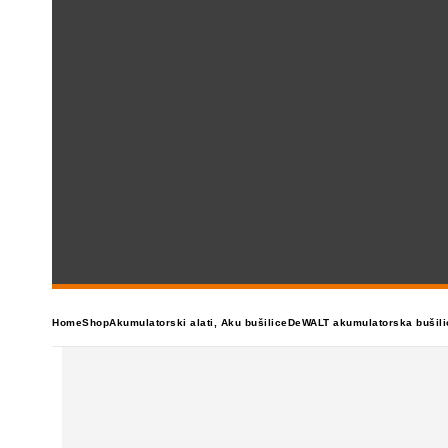
Home
Shop
Akumulatorski alati
,
Aku bušilice
DeWALT akumulatorska bušili