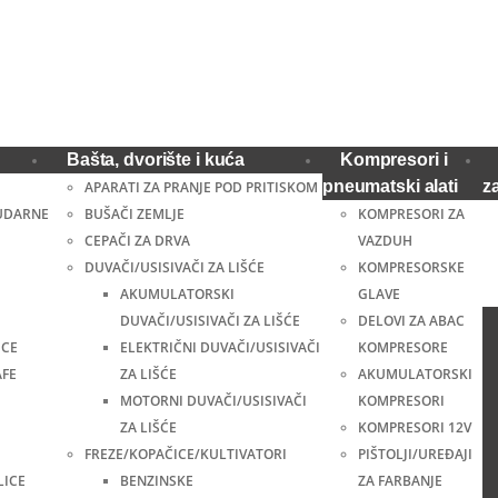
Bašta, dvorište i kuća
Kompresori i
pneumatski alati
z
APARATI ZA PRANJE POD PRITISKOM
UDARNE
BUŠAČI ZEMLJE
KOMPRESORI ZA
CEPAČI ZA DRVA
VAZDUH
DUVAČI/USISIVAČI ZA LIŠĆE
KOMPRESORSKE
AKUMULATORSKI
GLAVE
DUVAČI/USISIVAČI ZA LIŠĆE
DELOVI ZA ABAC
ICE
ELEKTRIČNI DUVAČI/USISIVAČI
KOMPRESORE
AFE
ZA LIŠĆE
AKUMULATORSKI
MOTORNI DUVAČI/USISIVAČI
KOMPRESORI
ZA LIŠĆE
KOMPRESORI 12V
FREZE/KOPAČICE/KULTIVATORI
PIŠTOLJI/UREĐAJI
LICE
BENZINSKE
ZA FARBANJE